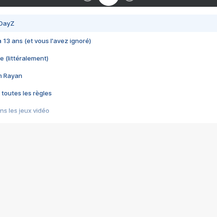
 DayZ
 a 13 ans (et vous l'avez ignoré)
e (littéralement)
im Rayan
 toutes les règles
s les jeux vidéo
us choquant de Rockstar ? - Le scandale BULLY
e plus moche de Steam
du RÊVE tourne au CAUCHEMAR
pendant 8 heures
it… à tort
umiliés par un jeu vidéo