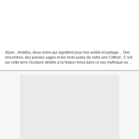
Alzen , Andébu, deux noms qui signifient pour moi amitié et partage… Des
rencontres, des paroles sages et les mots justes de notre ami Clifford . C’est
sur cette terre Occitane dédiée à la Nation Innut dans ce lieu mythique ou se
dégage une force indescriptible...