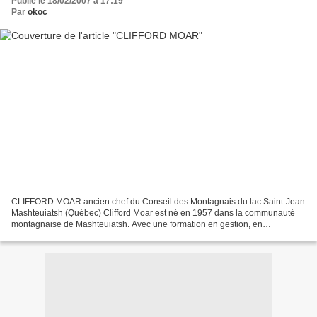
Publié le 18/02/2007 à 17:19
Par
okoc
CLIFFORD MOAR ancien chef du Conseil des Montagnais du lac Saint-Jean
Mashteuiatsh (Québec) Clifford Moar est né en 1957 dans la communauté
montagnaise de Mashteuiatsh. Avec une formation en gestion, en
communication et en marketing, il a d’abord œuvré...