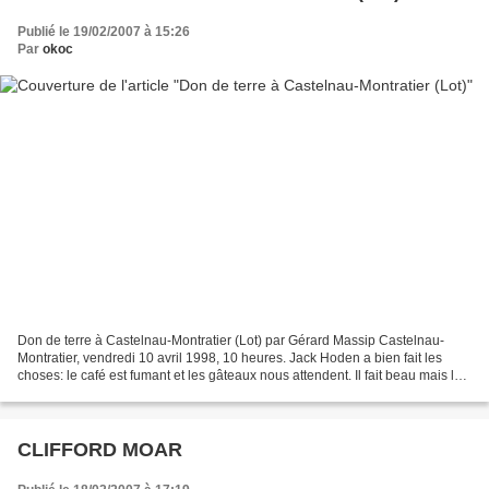
Publié le 19/02/2007 à 15:26
Par
okoc
Don de terre à Castelnau-Montratier (Lot) par Gérard Massip Castelnau-
Montratier, vendredi 10 avril 1998, 10 heures. Jack Hoden a bien fait les
choses: le café est fumant et les gâteaux nous attendent. Il fait beau mais le
soleil a du mal à réchauffer...
CLIFFORD MOAR