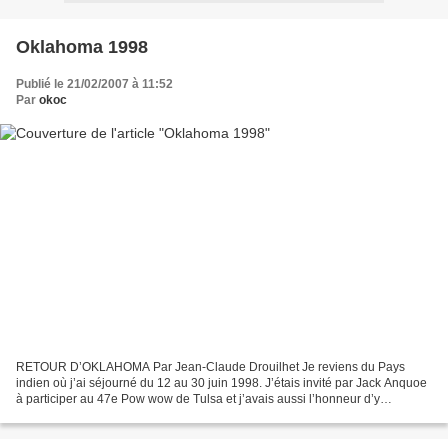
Oklahoma 1998
Publié le 21/02/2007 à 11:52
Par
okoc
RETOUR D’OKLAHOMA Par Jean-Claude Drouilhet Je reviens du Pays
indien où j’ai séjourné du 12 au 30 juin 1998. J’étais invité par Jack Anquoe
à participer au 47e Pow wow de Tulsa et j’avais aussi l’honneur d’y
représenter la ville de Montauban. J’ai participé...