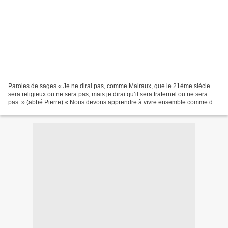
Paroles de sages « Je ne dirai pas, comme Malraux, que le 21ème siècle
sera religieux ou ne sera pas, mais je dirai qu’il sera fraternel ou ne sera
pas. » (abbé Pierre) « Nous devons apprendre à vivre ensemble comme des
frères, sinon nous allons mourir...