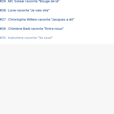
#29 : MC Solaar raconte "Bouge de là"
28 : Lorie raconte "Je vais vite"
#27 : Christophe Willem raconte "Jacques a dit"
#26 : Chimène Badi raconte "Entre nous"
#25 : Indochine raconte "3e sexe"
#24 : Zaho raconte "C'est chelou"
#23 : Patrick Bruel raconte "Au café des délices"
#22 : Kyo raconte "Le chemin"
#21 : Nolwenn Leroy raconte "Cassé"
#20 : Patrick Hernandez raconte "Born to be alive"
#19 : Lorie raconte "Près de moi"
#18 : Michael Jones raconte "A nos actes manqués" (avec Jean-Jacque
#17 : Khaled raconte "Aïcha"