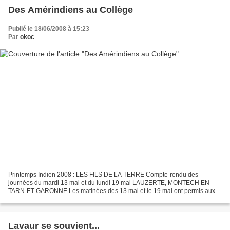
Des Amérindiens au Collège
Publié le 18/06/2008 à 15:23
Par
okoc
Printemps Indien 2008 : LES FILS DE LA TERRE Compte-rendu des
journées du mardi 13 mai et du lundi 19 mai LAUZERTE, MONTECH EN
TARN-ET-GARONNE Les matinées des 13 mai et le 19 mai ont permis aux
collégiens de Lauzerte, puis de Montech, de rencontrer les...
Lavaur se souvient...