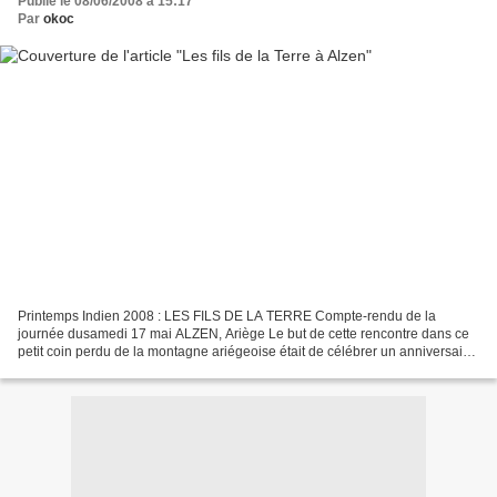
Publié le 08/06/2008 à 15:17
Par
okoc
Printemps Indien 2008 : LES FILS DE LA TERRE Compte-rendu de la
journée dusamedi 17 mai ALZEN, Ariège Le but de cette rencontre dans ce
petit coin perdu de la montagne ariégeoise était de célébrer un anniversaire.
Résumé des chapitres précédents : Depuis...