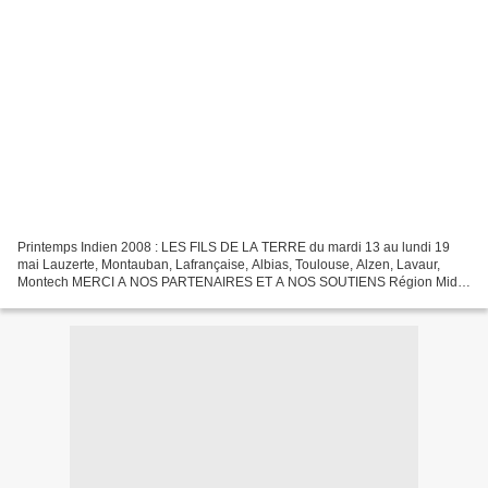
Printemps Indien 2008 : LES FILS DE LA TERRE du mardi 13 au lundi 19
mai Lauzerte, Montauban, Lafrançaise, Albias, Toulouse, Alzen, Lavaur,
Montech MERCI A NOS PARTENAIRES ET A NOS SOUTIENS Région Midi-
Pyrénées ; Villes de Montauban, Lafrançaise, Albias...