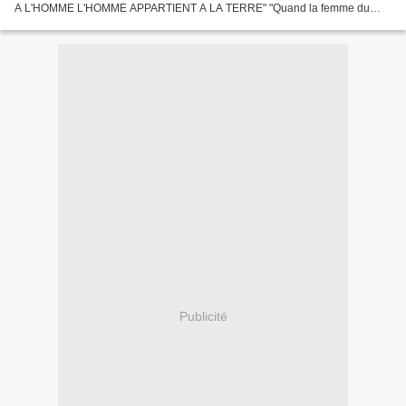
A L'HOMME L'HOMME APPARTIENT A LA TERRE" "Quand la femme du
guerrier d'une tribu amie vient poser son regard sur...
Publicité