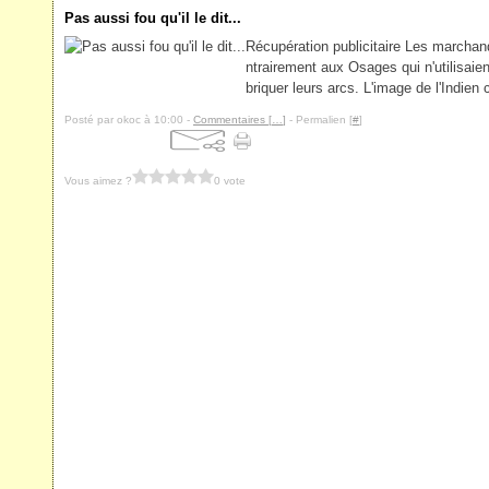
Pas aussi fou qu'il le dit...
Récupération publicitaire Les marchand
ntrairement aux Osages qui n'utilisaien
briquer leurs arcs. L'image de l'Indien c
Posté par okoc à 10:00 -
Commentaires [
…
]
- Permalien [
#
]
Vous aimez ?
0 vote