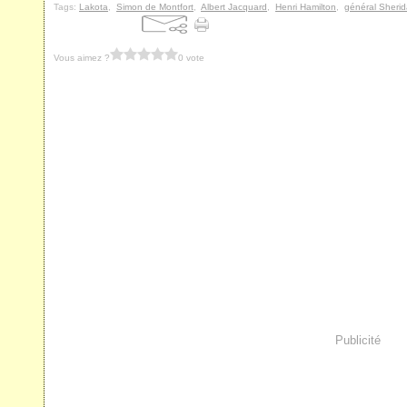
Tags:
Lakota
,
Simon de Montfort
,
Albert Jacquard
,
Henri Hamilton
,
général Sheri
Vous aimez ?
0 vote
Publicité