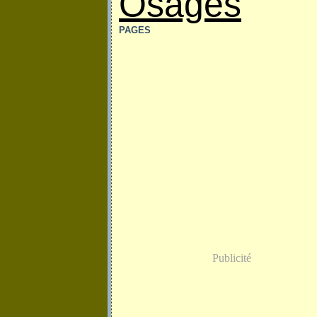
Osages
PAGES
Publicité