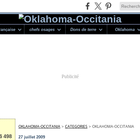
rançaise
chefs osages
Dons de terre
Oklahoma
Publicité
OKLAHOMA-OCCITANIA
>
CATEGORIES
>
OKLAHOMA-OCCITANIA
6 498
27 juillet 2009