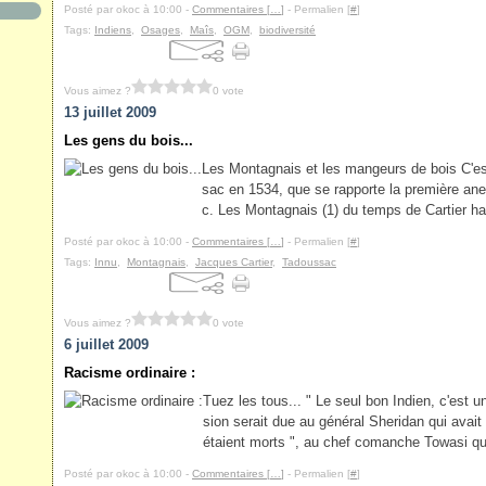
Posté par okoc à 10:00 -
Commentaires [
…
]
- Permalien [
#
]
Tags:
Indiens
,
Osages
,
Maîs
,
OGM
,
biodiversité
Vous aimez ?
0 vote
13 juillet 2009
Les gens du bois...
Les Montagnais et les mangeurs de bois C'es
sac en 1534, que se rapporte la première an
c. Les Montagnais (1) du temps de Cartier hab
Posté par okoc à 10:00 -
Commentaires [
…
]
- Permalien [
#
]
Tags:
Innu
,
Montagnais
,
Jacques Cartier
,
Tadoussac
Vous aimez ?
0 vote
6 juillet 2009
Racisme ordinaire :
Tuez les tous... " Le seul bon Indien, c'est 
sion serait due au général Sheridan qui avait
étaient morts ", au chef comanche Towasi qui
Posté par okoc à 10:00 -
Commentaires [
…
]
- Permalien [
#
]