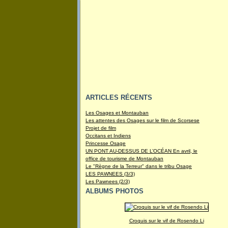
ARTICLES RÉCENTS
Les Osages et Montauban
Les attentes des Osages sur le film de Scorsese
Projet de film
Occitans et Indiens
Princesse Osage
UN PONT AU-DESSUS DE L’OCÉAN En avril, le
office de tourisme de Montauban
Le "Règne de la Terreur" dans le tribu Osage
LES PAWNEES (3/3)
Les Pawnees (2/3)
ALBUMS PHOTOS
Croquis sur le vif de Rosendo Li