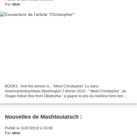
Par
okoc
BOOKS : And the winner is... “Meet Christopher” Lu dans
AmericanIndianNews Washington 3 février 2010 - " Meet Christopher : an
Osage Indian Boy from Oklahoma " a gagné le prix du meilleur livre des
collèges de l'année décerné par l'Association Bibliophile...
Nouvelles de Mashteuiatsch :
Publié le 11/07/2010 à 10:00
Par
okoc