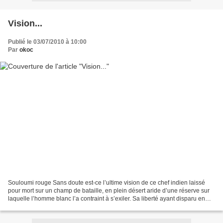
Vision...
Publié le 03/07/2010 à 10:00
Par
okoc
Souloumi rouge Sans doute est-ce l’ultime vision de ce chef indien laissé
pour mort sur un champ de bataille, en plein désert aride d’une réserve sur
laquelle l’homme blanc l’a contraint à s’exiler. Sa liberté ayant disparu en
même temps que les bisons,...