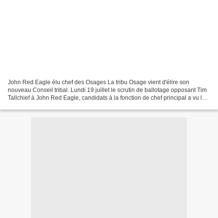
John Red Eagle élu chef des Osages La tribu Osage vient d'élire son
nouveau Conseil tribal. Lundi 19 juillet le scrutin de ballotage opposant Tim
Tallchief à John Red Eagle, candidats à la fonction de chef principal a vu le
triomphe de Mr Red Eagle par...