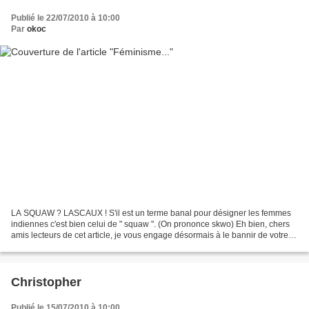
Publié le 22/07/2010 à 10:00
Par
okoc
LA SQUAW ? LASCAUX ! S'il est un terme banal pour désigner les femmes
indiennes c'est bien celui de " squaw ". (On prononce skwo) Eh bien, chers
amis lecteurs de cet article, je vous engage désormais à le bannir de votre
vocabulaire au même titre que...
Christopher
Publié le 15/07/2010 à 10:00