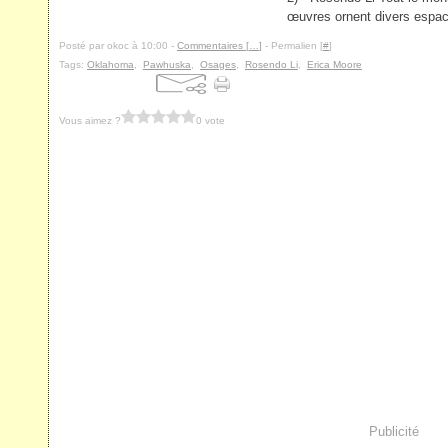
œuvres ornent divers espace
Posté par okoc à 10:00 -
Commentaires [
…
]
- Permalien [
#
]
Tags:
Oklahoma
,
Pawhuska
,
Osages
,
Rosendo Li
,
Erica Moore
Vous aimez ?
0 vote
Publicité