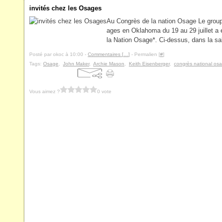
invités chez les Osages
Au Congrès de la nation Osage Le grou
ages en Oklahoma du 19 au 29 juillet a é
la Nation Osage*. Ci-dessus, dans la sal
Posté par okoc à 10:00 -
Commentaires [
…
]
- Permalien [
#
]
Tags:
Osage
,
John Maker
,
Archie Mason
,
Keith Eisenberger
,
congrès national os
Vous aimez ?
0 vote