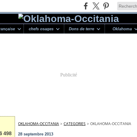
rançaise
chefs osages
Dons de terre
Oklahoma
Publicité
OKLAHOMA-OCCITANIA
>
CATEGORIES
>
OKLAHOMA-OCCITANIA
6 498
28 septembre 2013