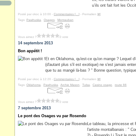
u’ils ont fait fort les Oc
Posté par okoc à 10:00 -
Commentaires [
…
]
- Permalien [
#
]
Tags:
Pawhuska
,
Osages
,
Montauban
Vous aimez ?
0 vote
14 septembre 2013
Bon appétit !
Et en Oklahoma, qu'est-ce qu'on mange ? Lequel d'e
(d'autant plus s'il est exotique) ne s'est jamais ent
que tu as mangé là-bas ? " Bonne question, typiqu
Posté par okoc à 12:20 -
Commentaires [
…
]
- Permalien [
#
]
Tags:
Oklahoma
,
Pawhuska
,
Archie Mason
,
Tulsa
,
Casino osage
,
route 66
Vous aimez ?
0 vote
7 septembre 2013
Le pont des Osages vu par Rosendo
Le tableau, la princesse e
l'artiste montalbanais : " C
2) - Rosendo Li Tout le mo