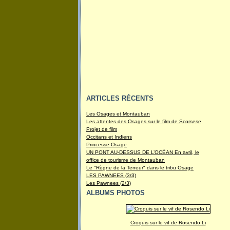
ARTICLES RÉCENTS
Les Osages et Montauban
Les attentes des Osages sur le film de Scorsese
Projet de film
Occitans et Indiens
Princesse Osage
UN PONT AU-DESSUS DE L’OCÉAN En avril, le
office de tourisme de Montauban
Le "Règne de la Terreur" dans le tribu Osage
LES PAWNEES (3/3)
Les Pawnees (2/3)
ALBUMS PHOTOS
Croquis sur le vif de Rosendo Li