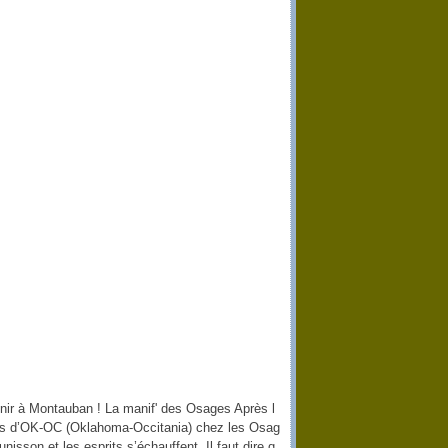
nir à Montauban ! La manif' des Osages Après l
es d’OK-OC (Oklahoma-Occitania) chez les Osag
unisson et les esprits s’échauffent. Il faut dire q