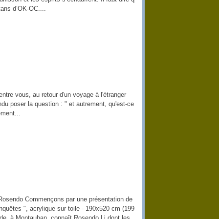
citans d’OK-OC....
ntre vous, au retour d'un voyage à l'étranger
endu poser la question : " et autrement, qu'est-ce
ement...
t Rosendo Commençons par une présentation de
onquêtes ", acrylique sur toile - 190x520 cm (199
nde, à Montauban, connaît Rosendo Li dont les