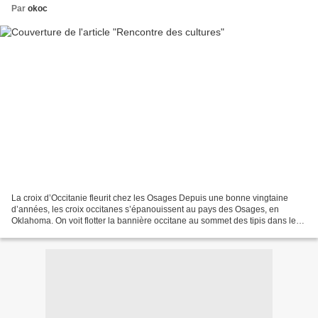
Par
okoc
La croix d’Occitanie fleurit chez les Osages Depuis une bonne vingtaine
d’années, les croix occitanes s’épanouissent au pays des Osages, en
Oklahoma. On voit flotter la bannière occitane au sommet des tipis dans les
pow-wows ; elle décore des T-shirts...