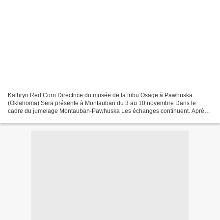
Kathryn Red Corn Directrice du musée de la tribu Osage à Pawhuska
(Oklahoma) Sera présente à Montauban du 3 au 10 novembre Dans le
cadre du jumelage Montauban-Pawhuska Les échanges continuent. Après
l’inauguration l’an dernier d’un monument à la croix...