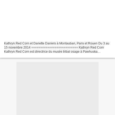
Kathryn Red Corn et Danette Daniels à Montauban, Paris et Rouen Du 3 au
15 novembre 2014 ========================== Kathryn Red Corn
Kathryn Red Corn est directrice du musée tribal osage à Pawhuska
(Oklahoma). Durant son séjour Kathryn Red Corn visitera...