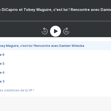
 DiCaprio et Tobey Maguire, c'est lui ! Rencontre avec Dam
bey Maguire, c'est lui ! Rencontre avec Damien Witecka
e 6
e 5
e 4
e 3
s créatrices de la VF !
e 2
e 1