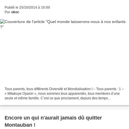
Publié le 25/10/2014 à 10:00
Par
okoc
Tous parents, tous différents Diversité et Mondialisation I – Tous parents : 1 --
« Mitakuye Oyasin », nous sommes tous apparentés, tous membres d’une
seule et même famille. C’est ce que proclament, depuis des temps
immémoriaux, les Sioux Lakota au cours...
Encore un qui n'aurait jamais dû quitter
Montauban !