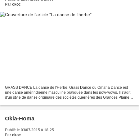
Par
okoc
GRASS DANCE La danse de l'Herbe, Grass Dance ou Omaha Dance est
une danse amérindienne masculine pratiquée dans les pow-wows. Il s'agit
d'un style de danse originaire des sociétés guerrières des Grandes Plaines
du Nord. Contrairement à la plupart des...
Okla-Homa
Publié le 03/07/2015 à 18:25
Par
okoc