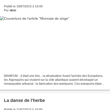
Publié le 18/07/2015 à 10:00
Par
okoc
WAMPUM ...Il était une fois... la dévaluation Avant l'arrivée des Européens,
les Algonquins qui vivaient sur la côte atlantique avaient développé un
remarquable artisanat : la fabrication des wampums. Ces wampums étaient
faits de coquillages cylindriques...
La danse de l'herbe
Publié le 11/07/2015 à 10:00