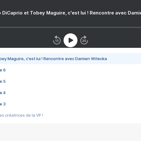
 DiCaprio et Tobey Maguire, c'est lui ! Rencontre avec Dam
bey Maguire, c'est lui ! Rencontre avec Damien Witecka
e 6
e 5
e 4
e 3
s créatrices de la VF !
e 2
e 1