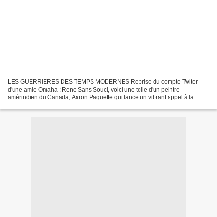
LES GUERRIERES DES TEMPS MODERNES Reprise du compte Twiter
d'une amie Omaha : Rene Sans Souci, voici une toile d'un peintre
amérindien du Canada, Aaron Paquette qui lance un vibrant appel à la
moitié féminime de l'humanité. Vos commentaires sont les bienvenus....