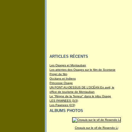
ARTICLES RÉCENTS
Les Osages et Montauban
Les attentes des Osages sur le film de Scorsese
Projet de film
Occitans et Indiens
Princesse Osage
UN PONT AU-DESSUS DE L’OCÉAN En avril, le
office de tourisme de Montauban
Le "Règne de la Terreur" dans le tribu Osage
LES PAWNEES (3/3)
Les Pawnees (2/3)
ALBUMS PHOTOS
Croquis sur le vif de Rosendo Li