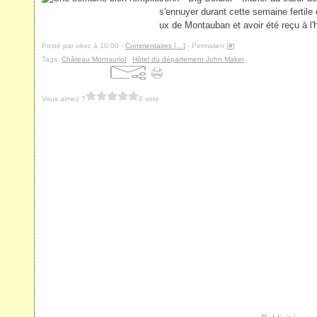
s'ennuyer durant cette semaine fertile
ux de Montauban et avoir été reçu à l'h
Posté par okoc à 10:00 -
Commentaires [
…
]
- Permalien [
#
]
Tags:
Château Montauriol
,
Hôtel du département John Maker
Vous aimez ?
0 vote