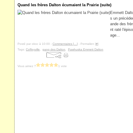
Quand les frères Dalton écumaient la Prairie (suite)
Emmett Dalto
s un précédent
ande des frèr
nt raté l'épi
age...
Posté par okoc à 10:00 -
Commentaires [
…
]
- Permalien [
#
]
Tags:
Coffeyville
,
gang des Dalton
,
Pawhuska Emmett Dalton
Vous aimez ?
1 vote