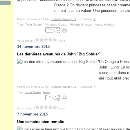
Osage ? On devient princesse osage comme o
e tribu) : par sa valeur. Une princesse, un che
Posté par okoc à 14:45 -
Commentaires [
…
]
- Permalien [
#
]
Tags:
Tribu Osage
,
Princesse Osage
,
Philippe Brassart
,
Alissa Hamilton
Vous aimez ?
0 vote
14 novembre 2015
Les dernières aventures de John "Big Soldier"
Un Osage à Paris 
John : Lundi 19 oct
s sommes donc ren
uré (tout était pré
Posté par okoc à 10:00 -
Commentaires [
…
]
- Permalien [
#
]
Tags:
John Maker
,
Paris
Vous aimez ?
0 vote
7 novembre 2015
Une semaine bien remplie
John " Big Soldier " Maker au cœur de 