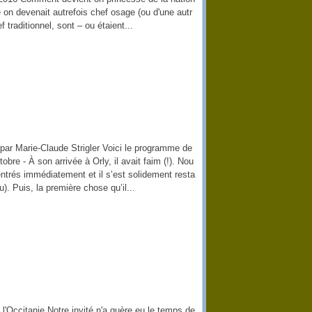
n devenait autrefois chef osage (ou d'une autr
f traditionnel, sont – ou étaient...
par Marie-Claude Strigler Voici le programme de
obre - À son arrivée à Orly, il avait faim (!). Nou
trés immédiatement et il s’est solidement resta
vu). Puis, la première chose qu’il...
l'Occitanie Notre invité n'a guère eu le temps de