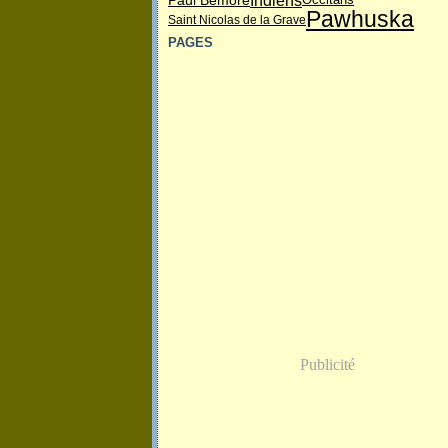
Indiens
Paul Bemore
Occitans
Pawhuska
Saint Nicolas de la Grave
PAGES
Publicité