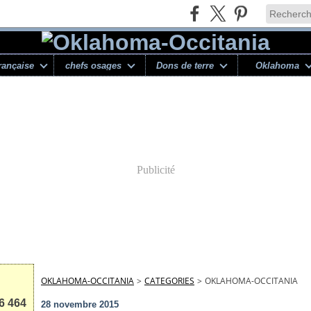
rançaise
chefs osages
Dons de terre
Oklahoma
Publicité
OKLAHOMA-OCCITANIA
>
CATEGORIES
>
OKLAHOMA-OCCITANIA
6 464
28 novembre 2015