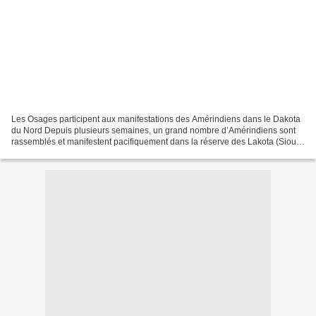
Les Osages participent aux manifestations des Amérindiens dans le Dakota
du Nord Depuis plusieurs semaines, un grand nombre d’Amérindiens sont
rassemblés et manifestent pacifiquement dans la réserve des Lakota (Sioux)
de Standing Rock (Dakota du Nord)....