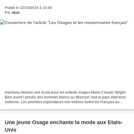
Publié le 22/10/2016 à 10:00
Par
okoc
Harmony mission une école pour les enfants osages Marie-Claude Strigler
Bien avant l’arrivée des hommes blancs au Missouri, tout le pays était terre
indienne. Les premiers explorateurs non indiens furent les Français au
début du XVIIIe siècle ; ils y...
Une jeune Osage enchante la mode aux Etats-
Unis