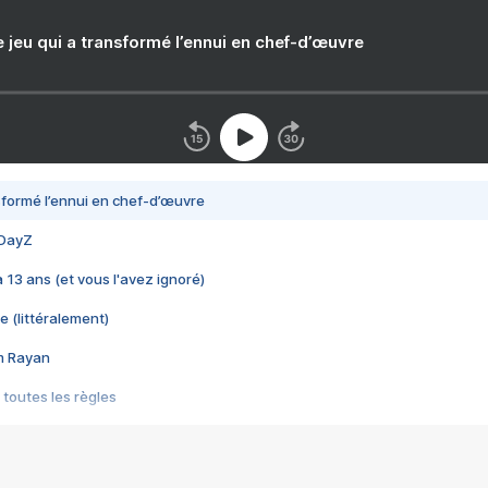
e jeu qui a transformé l’ennui en chef-d’œuvre
nsformé l’ennui en chef-d’œuvre
 DayZ
 a 13 ans (et vous l'avez ignoré)
e (littéralement)
im Rayan
 toutes les règles
s les jeux vidéo
us choquant de Rockstar ? - Le scandale BULLY