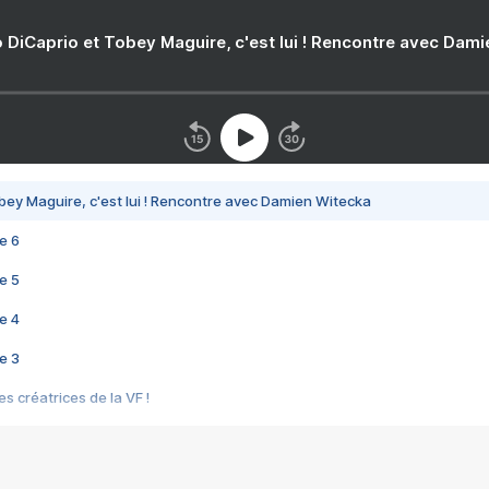
 DiCaprio et Tobey Maguire, c'est lui ! Rencontre avec Dam
bey Maguire, c'est lui ! Rencontre avec Damien Witecka
e 6
e 5
e 4
e 3
s créatrices de la VF !
e 2
e 1