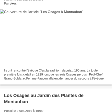
Par
okoc
Ils ont rencontré l'évêque C'est la tradition, depuis... 190 ans. La toute
première fois, c'était en 1829 lorsque les trois Osages perdus : Petit-Chef,
Grand-Soldat et Femme-Faucon allaient demander du secours à l'évêque de
Montauban Louis-Guillaume Dubourg...
Los Osages au Jardin des Plantes de
Montauban
Publié le 07/06/2019 à 10:00