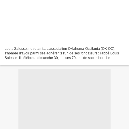
Louis Salesse, notre ami... L'association Oklahoma-Occitania (OK-OC),
s'honore d'avoir parmi ses adhérents l'un de ses fondateurs : l'abbé Louis
Salesse. Il célébrera dimanche 30 juin ses 70 ans de sacerdoce. Le
parcours spirituel et sacerdotal de Louis...