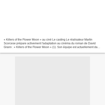
« Killers of the Flower Moon » au ciné Le casting Le réalisateur Martin
Scorcese prépare activement l'adaptation au cinéma du roman de David
Grann : « Killers of the Flower Moon » (1). Son équipe est actuellement dans
la réserve des Osages en Oklahoma...