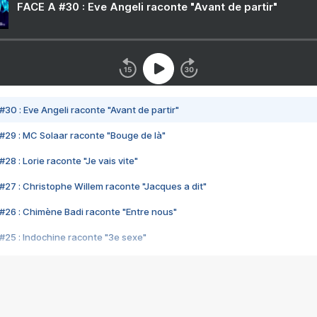
FACE A #30 : Eve Angeli raconte "Avant de partir"
#30 : Eve Angeli raconte "Avant de partir"
#29 : MC Solaar raconte "Bouge de là"
28 : Lorie raconte "Je vais vite"
#27 : Christophe Willem raconte "Jacques a dit"
#26 : Chimène Badi raconte "Entre nous"
#25 : Indochine raconte "3e sexe"
#24 : Zaho raconte "C'est chelou"
#23 : Patrick Bruel raconte "Au café des délices"
#22 : Kyo raconte "Le chemin"