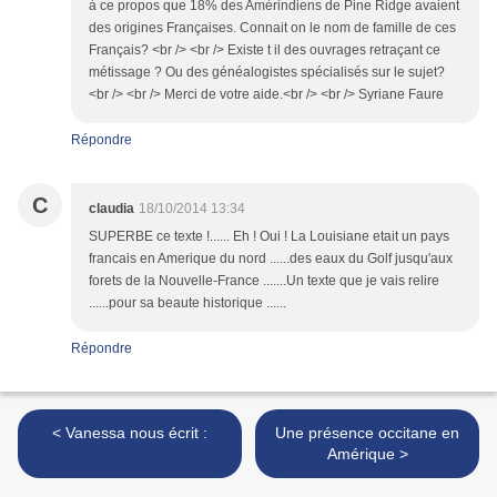
à ce propos que 18% des Amérindiens de Pine Ridge avaient
des origines Françaises. Connait on le nom de famille de ces
Français? <br /> <br /> Existe t il des ouvrages retraçant ce
métissage ? Ou des généalogistes spécialisés sur le sujet?
<br /> <br /> Merci de votre aide.<br /> <br /> Syriane Faure
Répondre
C
claudia
18/10/2014 13:34
SUPERBE ce texte !...... Eh ! Oui ! La Louisiane etait un pays
francais en Amerique du nord ......des eaux du Golf jusqu'aux
forets de la Nouvelle-France .......Un texte que je vais relire
......pour sa beaute historique ......
Répondre
< Vanessa nous écrit :
Une présence occitane en
Amérique >