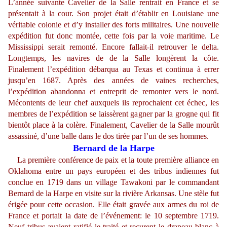
L’année suivante Cavelier de la Salle rentrait en France et se
présentait à la cour. Son projet était d’établir en Louisiane une
véritable colonie et d’y installer des forts militaires. Une nouvelle
expédition fut donc montée, cette fois par la voie maritime. Le
Mississippi serait remonté. Encore fallait-il retrouver le delta.
Longtemps, les navires de de la Salle longèrent la côte.
Finalement l’expédition débarqua au Texas et continua à errer
jusqu’en 1687. Après des années de vaines recherches,
l’expédition abandonna et entreprit de remonter vers le nord.
Mécontents de leur chef auxquels ils reprochaient cet échec, les
membres de l’expédition se laissèrent gagner par la grogne qui fit
bientôt place à la colère. Finalement, Cavelier de la Salle mourût
assassiné, d’une balle dans le dos tirée par l’un de ses hommes.
Bernard de la Harpe
La première conférence de paix et la toute première alliance en
Oklahoma entre un pays européen et des tribus indiennes fut
conclue en 1719 dans un village Tawakoni par le commandant
Bernard de la Harpe en visite sur la rivière Arkansas. Une stèle fut
érigée pour cette occasion. Elle était gravée aux armes du roi de
France et portait la date de l’événement: le 10 septembre 1719.
Neuf tribus avaient ratifié le traité et reçurent le drapeau blanc à