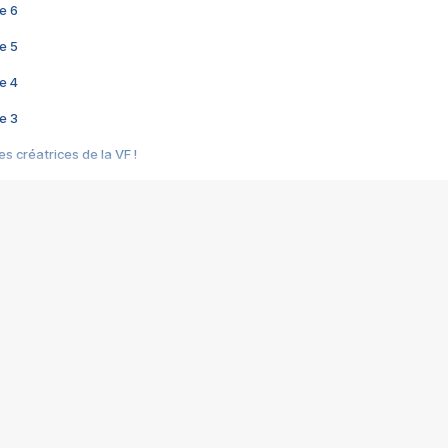
e 6
e 5
e 4
e 3
s créatrices de la VF !
e 2
e 1
e Mektoub My Love arrive enfin ! Rencontre avec Shaïn Boumedine et Sal
i : après Toni en famille
elle réalise le bouleversant Dites lui que je l'aime
ais ! Rencontre autour de Vie privée de Rebecca Zlotowski
 de Marguerite, Grave... Rencontre avec Ella Rumpf
 Les Rêveurs, un film intime sur la santé mentale