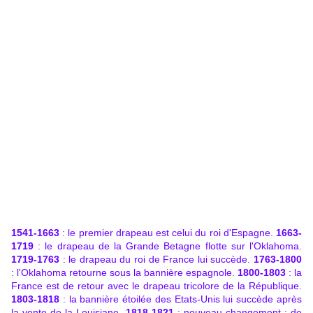
1541-1663
: le premier drapeau est celui du roi d'Espagne.
1663-
1719
: le drapeau de la Grande Betagne flotte sur l'Oklahoma.
1719-1763
: le drapeau du roi de France lui succède.
1763-1800
: l'Oklahoma retourne sous la bannière espagnole.
1800-1803
: la
France est de retour avec le drapeau tricolore de la République.
1803-1818
: la bannière étoilée des Etats-Unis lui succède après
la vente de la Louisiane.
1818-1821
: nouveau changement ; de