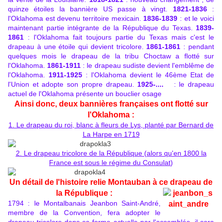
quinze étoiles la bannière US passe à vingt.
1821-1836
:
l'Oklahoma est devenu territoire mexicain.
1836-1839
: et le voici
maintenant partie intégrante de la République du Texas.
1839-
1861
: l'Oklahoma fait toujours partie du Texas mais c'est le
drapeau à une étoile qui devient tricolore.
1861-1861
: pendant
quelques mois le drapeau de la tribu Choctaw a flotté sur
l'Oklahoma.
1861-1911
: le drapeau sudiste devient l'emblême de
l'Oklahoma.
1911-1925
: l'Oklahoma devient le 46ème Etat de
l'Union et adopte son propre drapeau.
1925-....
: le drapeau
actuel de l'Oklahoma présente un bouclier osage
Ainsi donc, deux bannières françaises ont flotté sur
l'Oklahoma :
1. Le drapeau du roi, blanc à fleurs de Lys, planté par Bernard de
La Harpe en 1719
2. Le drapeau tricolore de la République (alors qu'en 1800 la
France est sous le régime du Consulat
)
Un détail de l'histoire relie Montauban à ce drapeau de
la République :
1794 : le Montalbanais Jeanbon Saint-André,
membre de la Convention, fera adopter le