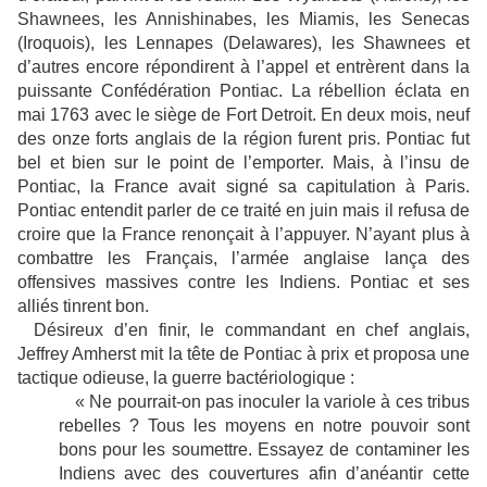
Shawnees, les Annishinabes, les Miamis, les Senecas
(Iroquois), les Lennapes (Delawares), les Shawnees et
d’autres encore répondirent à l’appel et entrèrent dans la
puissante Confédération Pontiac. La rébellion éclata en
mai 1763 avec le siège de Fort Detroit. En deux mois, neuf
des onze forts anglais de la région furent pris. Pontiac fut
bel et bien sur le point de l’emporter. Mais, à l’insu de
Pontiac, la France avait signé sa capitulation à Paris.
Pontiac entendit parler de ce traité en juin mais il refusa de
croire que la France renonçait à l’appuyer. N’ayant plus à
combattre les Français, l’armée anglaise lança des
offensives massives contre les Indiens. Pontiac et ses
alliés tinrent bon.
Désireux d’en finir, le commandant en chef anglais,
Jeffrey Amherst mit la tête de Pontiac à prix et proposa une
tactique odieuse, la guerre bactériologique :
« Ne pourrait-on pas inoculer la variole à ces tribus
rebelles ? Tous les moyens en notre pouvoir sont
bons pour les soumettre. Essayez de contaminer les
Indiens avec des couvertures afin d’anéantir cette