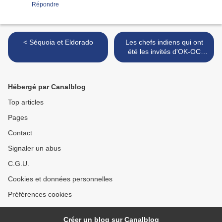
Répondre
< Séquoia et Eldorado
Les chefs indiens qui ont
été les invités d'OK-OC
(2/3) : >
Hébergé par Canalblog
Top articles
Pages
Contact
Signaler un abus
C.G.U.
Cookies et données personnelles
Préférences cookies
Créer un blog sur Canalblog