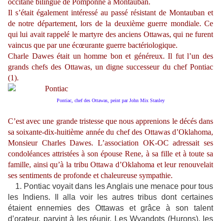
occitane bilingue de Pomponne à Montauban.
Il s’était également intéressé au passé résistant de Montauban et
de notre département, lors de la deuxième guerre mondiale. Ce
qui lui avait rappelé le martyre des anciens Ottawas, qui ne furent
vaincus que par une écœurante guerre bactériologique.
Charle Dawes était un homme bon et généreux. Il fut l’un des
grands chefs des Ottawas, un digne successeur du chef Pontiac
(1).
Pontiac, chef des Ottawas, peint par John Mix Stanley
C’est avec une grande tristesse que nous apprenions le décés dans
sa soixante-dix-huitième année du chef des Ottawas d’Oklahoma,
Monsieur Charles Dawes.
L’association OK-OC adressait ses
condoléances attristées à son épouse Rene, à sa fille et à toute sa
famille, ainsi qu’à la tribu Ottawa d’Oklahoma et leur renouvelait
ses sentiments de profonde et chaleureuse sympathie.
1. Pontiac voyait dans les Anglais une menace pour tous
les Indiens. Il alla voir les autres tribus dont certaines
étaient ennemies des Ottawas et grâce à son talent
d’orateur, parvint à les réunir.
Les Wyandots (Hurons), les