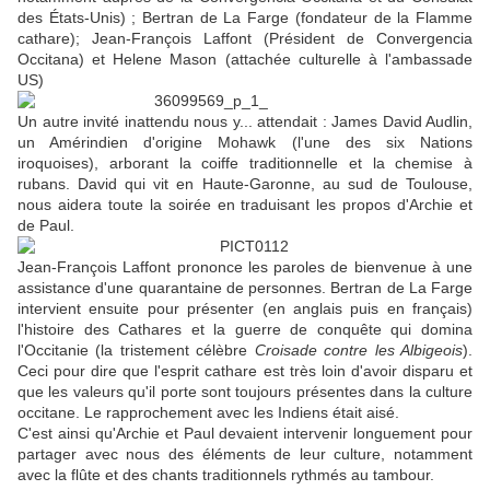
des États-Unis) ; Bertran de La Farge (fondateur de la Flamme
cathare); Jean-François Laffont (Président de Convergencia
Occitana) et Helene Mason (attachée culturelle à l'ambassade
US)
Un autre invité inattendu nous y... attendait : James David Audlin,
un Amérindien d'origine Mohawk (l'une des six Nations
iroquoises), arborant la coiffe traditionnelle et la chemise à
rubans. David qui vit en Haute-Garonne, au sud de Toulouse,
nous aidera toute la soirée en traduisant les propos d'Archie et
de Paul.
Jean-François Laffont prononce les paroles de bienvenue à une
assistance d'une quarantaine de personnes. Bertran de La Farge
intervient ensuite pour présenter (en anglais puis en français)
l'histoire des Cathares et la guerre de conquête qui domina
l'Occitanie (la tristement célèbre
Croisade contre les Albigeois
).
Ceci pour dire que l'esprit cathare est très loin d'avoir disparu et
que les valeurs qu'il porte sont toujours présentes dans la culture
occitane. Le rapprochement avec les Indiens était aisé.
C'est ainsi qu'Archie et Paul devaient intervenir longuement pour
partager avec nous des éléments de leur culture, notamment
avec la flûte et des chants traditionnels rythmés au tambour.