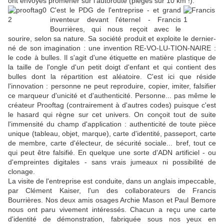
ont envoyés promener sur l'autoroute (piégés sur 10 km !).
C'est le PDG de l'entreprise - et grand
inventeur devant l'éternel - Francis
Bourrières, qui nous reçoit avec le
sourire, selon sa nature. Sa société produit et exploite le dernier-
né de son imagination : une invention RE-VO-LU-TION-NAIRE :
le code à bulles. Il s'agit d'une étiquette en matière plastique de
la taille de l'ongle d'un petit doigt d'enfant et qui contient des
bulles dont la répartition est aléatoire. C'est ici que réside
l'innovation : personne ne peut reproduire, copier, imiter, falsifier
ce marqueur d'unicité et d'authenticité. Personne... pas même le
créateur Prooftag (contrairement à d'autres codes) puisque c'est
le hasard qui règne sur cet univers. On conçoit tout de suite
l'immensité du champ d'application : authenticité de toute pièce
unique (tableau, objet, marque), carte d'identité, passeport, carte
de membre, carte d'électeur, de sécurité sociale... bref, tout ce
qui peut être falsifié. En quelque une sorte d'ADN artificiel - ou
d'empreintes digitales - sans vrais jumeaux ni possibilité de
clonage.
La visite de l'entreprise est conduite, dans un anglais impeccable,
par Clément Kaiser, l'un des collaborateurs de Francis
Bourrières. Nos deux amis osages Archie Mason et Paul Bemore
nous ont paru vivement intéressés. Chacun a reçu une carte
d'identité de démonstration, fabriquée sous nos yeux en