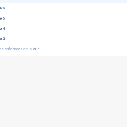
e 6
e 5
e 4
e 3
s créatrices de la VF !
e 2
e 1
e Mektoub My Love arrive enfin ! Rencontre avec Shaïn Boumedine et Sal
i : après Toni en famille
elle réalise le bouleversant Dites lui que je l'aime
ais ! Rencontre autour de Vie privée de Rebecca Zlotowski
 de Marguerite, Grave... Rencontre avec Ella Rumpf