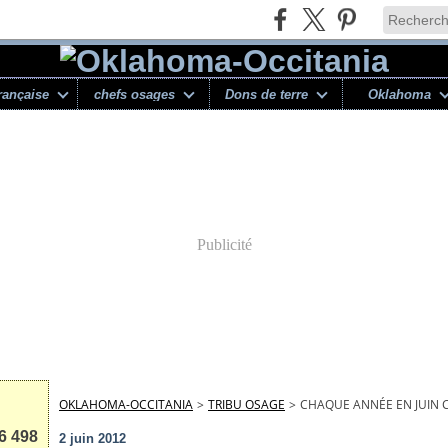
rançaise
chefs osages
Dons de terre
Oklahoma
Publicité
OKLAHOMA-OCCITANIA
>
TRIBU OSAGE
>
CHAQUE ANNÉE EN JUIN C
6 498
2 juin 2012