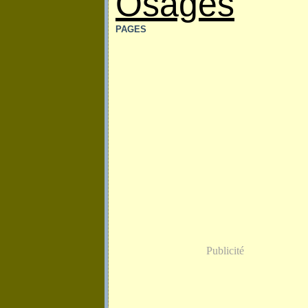
Osages
PAGES
Publicité