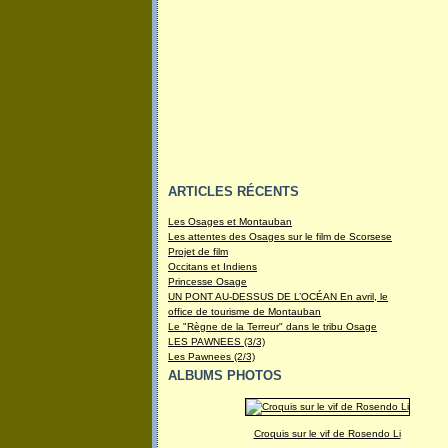
ARTICLES RÉCENTS
Les Osages et Montauban
Les attentes des Osages sur le film de Scorsese
Projet de film
Occitans et Indiens
Princesse Osage
UN PONT AU-DESSUS DE L’OCÉAN En avril, le
office de tourisme de Montauban
Le "Règne de la Terreur" dans le tribu Osage
LES PAWNEES (3/3)
Les Pawnees (2/3)
ALBUMS PHOTOS
Croquis sur le vif de Rosendo Li