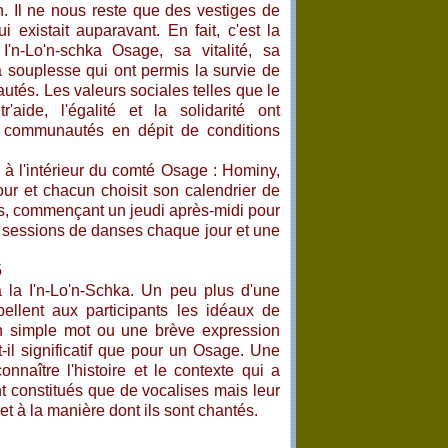
on. Il ne nous reste que des vestiges de
i existait auparavant. En fait, c'est la
I'n-Lo'n-schka Osage, sa vitalité, sa
a souplesse qui ont permis la survie de
tés. Les valeurs sociales telles que le
tr'aide, l'égalité et la solidarité ont
 communautés en dépit de conditions
s à l'intérieur du comté Osage : Hominy,
 et chacun choisit son calendrier de
fs, commençant un jeudi après-midi pour
x sessions de danses chaque jour et une
à la I'n-Lo'n-Schka. Un peu plus d'une
ellent aux participants les idéaux de
 un simple mot ou une brève expression
-il significatif que pour un Osage. Une
onnaître l'histoire et le contexte qui a
t constitués que de vocalises mais leur
et à la manière dont ils sont chantés.