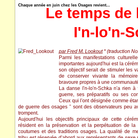
Chaque année en juin chez les Osages revient...
Le temps de 
I'n-lo'n-
par Fred M. Lookout
* (traduction No
Parmi les manifestations culturel
importantes aujourd'hui est la céré
son objectif serait de stimuler les
de conserver vivante la mémoire 
bravoure propres à une communauté 
La danse I'n-lo'n-Schka n'a rien à 
guerre, ses préparatifs ou ses co
Ceux qui l'ont désignée comme étan
de guerre des osages " sont des observateurs peu av
trompent.
Aujourd'hui les objectifs principaux de cette céré
résident en la préservation et la perpétuation de la 
coutumes et des traditions osages. La qualité de m
tribu est réservée d'abord aux représentants de sexe