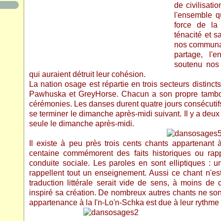
de civilisati
l'ensemble qu
force de la 
ténacité et s
nos communau
partage, l'en
soutenu nos
qui auraient détruit leur cohésion.
La nation osage est répartie en trois secteurs distinct
Pawhuska et GreyHorse. Chacun a son propre tambour
cérémonies. Les danses durent quatre jours consécuti
se terminer le dimanche après-midi suivant. Il y a deu
seule le dimanche après-midi.
Il existe à peu près trois cents chants appartenant 
centaine commémorent des faits historiques ou rapp
conduite sociale. Les paroles en sont elliptiques :
rappellent tout un enseignement. Aussi ce chant n'est
traduction littérale serait vide de sens, à moins de c
inspiré sa création. De nombreux autres chants ne son
appartenance à la I'n-Lo'n-Schka est due à leur rythme 