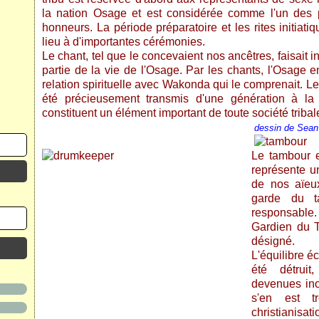
la nation Osage et est considérée comme l'un des 
honneurs. La période préparatoire et les rites initiat
lieu à d'importantes cérémonies.
Le chant, tel que le concevaient nos ancêtres, faisait 
partie de la vie de l'Osage. Par les chants, l'Osage e
relation spirituelle avec Wakonda qui le comprenait. L
été précieusement transmis d'une génération à la 
constituent un élément important de toute société tribal
dessin de Sean
Le tambour e
représente un
de nos aïeux
garde du t
responsable.
Gardien du T
désigné.
L'équilibre 
été détruit
devenues ino
s'en est t
christianisa