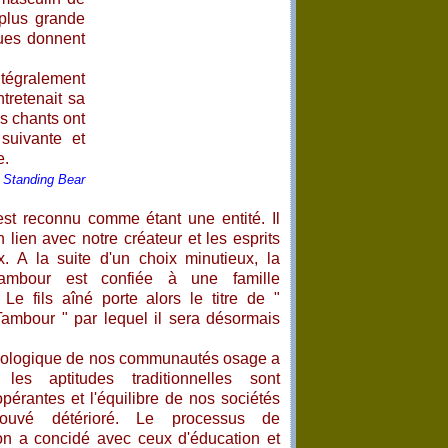
plus grande
iques donnent
intégralement
ntretenait sa
es chants ont
suivante et
e.
 Standing Bear
st reconnu comme étant une entité. Il
 lien avec notre créateur et les esprits
. A la suite d'un choix minutieux, la
ambour est confiée à une famille
 Le fils aîné porte alors le titre de "
ambour " par lequel il sera désormais
écologique de nos communautés osage a
, les aptitudes traditionnelles sont
pérantes et l'équilibre de nos sociétés
rouvé détérioré. Le processus de
tion a concidé avec ceux d'éducation et