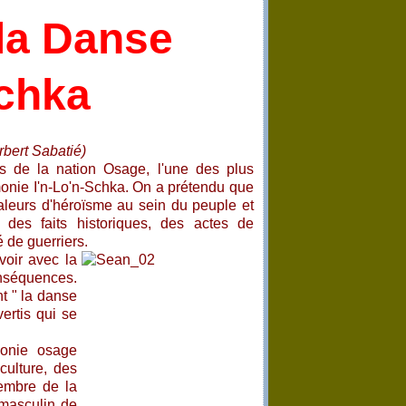
la Danse
Schka
rbert Sabatié)
les de la nation Osage, l'une des plus
monie I'n-Lo'n-Schka. On a prétendu que
 valeurs d'héroïsme au sein du peuple et
des faits historiques, des actes de
de guerriers.
voir avec la
nséquences.
t " la danse
ertis qui se
monie osage
culture, des
embre de la
 masculin de