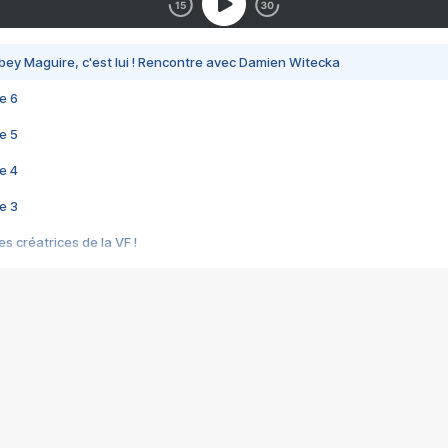
bey Maguire, c'est lui ! Rencontre avec Damien Witecka
e 6
e 5
e 4
e 3
s créatrices de la VF !
e 2
e 1
e Mektoub My Love arrive enfin ! Rencontre avec Shaïn Boumedine et Sal
i : après Toni en famille
elle réalise le bouleversant Dites lui que je l'aime