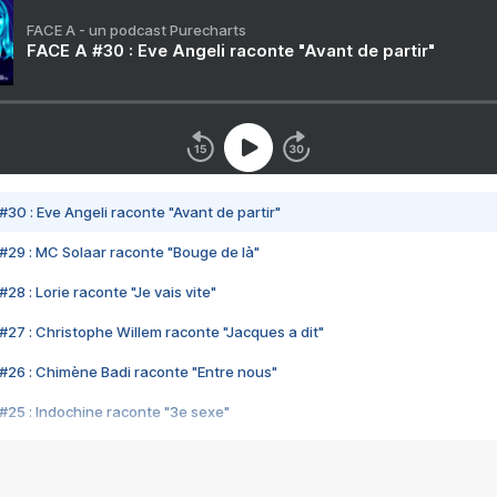
FACE A - un podcast Purecharts
FACE A #30 : Eve Angeli raconte "Avant de partir"
#30 : Eve Angeli raconte "Avant de partir"
#29 : MC Solaar raconte "Bouge de là"
28 : Lorie raconte "Je vais vite"
#27 : Christophe Willem raconte "Jacques a dit"
#26 : Chimène Badi raconte "Entre nous"
#25 : Indochine raconte "3e sexe"
#24 : Zaho raconte "C'est chelou"
#23 : Patrick Bruel raconte "Au café des délices"