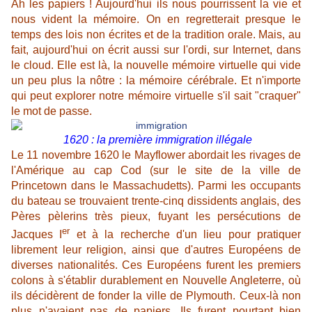
Ah les papiers ! Aujourd'hui ils nous pourrissent la vie et
nous vident la mémoire. On en regretterait presque le
temps des lois non écrites et de la tradition orale. Mais, au
fait, aujourd'hui on écrit aussi sur l'ordi, sur Internet, dans
le cloud. Elle est là, la nouvelle mémoire virtuelle qui vide
un peu plus la nôtre : la mémoire cérébrale. Et n'importe
qui peut explorer notre mémoire virtuelle s'il sait "craquer"
le mot de passe.
1620 : la première immigration illégale
Le 11 novembre 1620 le Mayflower abordait les rivages de
l'Amérique au cap Cod (sur le site de la ville de
Princetown dans le Massachudetts). Parmi les occupants
du bateau se trouvaient trente-cinq dissidents anglais, des
Pères pèlerins très pieux, fuyant les persécutions de
er
Jacques I
et à la recherche d'un lieu pour pratiquer
librement leur religion, ainsi que d'autres Européens de
diverses nationalités. Ces Européens furent les premiers
colons à s'établir durablement en Nouvelle Angleterre, où
ils décidèrent de fonder la ville de Plymouth. Ceux-là non
plus n'avaient pas de papiers. Ils furent pourtant bien