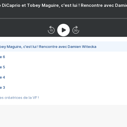
 DiCaprio et Tobey Maguire, c'est lui ! Rencontre avec Dam
bey Maguire, c'est lui ! Rencontre avec Damien Witecka
e 6
e 5
e 4
e 3
s créatrices de la VF !
e 2
e 1