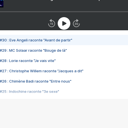
#30 : Eve Angeli raconte "Avant de partir"
#29 : MC Solaar raconte "Bouge de là"
28 : Lorie raconte "Je vais vite"
#27 : Christophe Willem raconte "Jacques a dit"
#26 : Chimène Badi raconte "Entre nous"
#25 : Indochine raconte "3e sexe"
#24 : Zaho raconte "C'est chelou"
#23 : Patrick Bruel raconte "Au café des délices"
#22 : Kyo raconte "Le chemin"