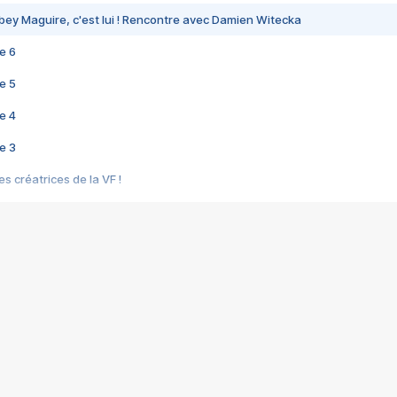
bey Maguire, c'est lui ! Rencontre avec Damien Witecka
e 6
e 5
e 4
e 3
s créatrices de la VF !
e 2
e 1
e Mektoub My Love arrive enfin ! Rencontre avec Shaïn Boumedine et Sal
i : après Toni en famille
elle réalise le bouleversant Dites lui que je l'aime
ais ! Rencontre autour de Vie privée de Rebecca Zlotowski