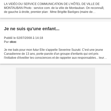
LA VIDÉO DU SERVICE COMMUNICATION DE L'HÔTEL DE VILLE DE
MONTAUBAN Photo : service com. de la ville de Montauban. On reconnaît,
de gauche à droite, premier plan : Mme Brigitte Barèges (maire de
Montauban) ; Mr Jim Gray (chef des Osages) deuxième plan...
Je ne suis qu'une enfant...
Publié le 02/07/2008 à 14:18
Par
okoc
Je me bats pour mon futur Elle s'appelle Severine Suzuki. C'est une jeune
Canadienne de 13 ans, porte-parole d'un groupe d'enfants qui ont pris
l'initiative d'éveiller les consciences et de rappeler aux responsables... leurs
responsabilités. Elle parle...