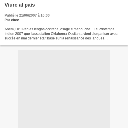
Viure al pais
Publié le 21/06/2007 à 10:00
Par
okoc
Anem, Oc ! Per las lengas occitana, osage e manouche... Le Printemps
Indien 2007 que l'association Oklahoma-Occitania vient d'organiser avec
succès en mai dernier était basé sur la renaissance des langues
autochtones qui nous sont proches. Renaissance...