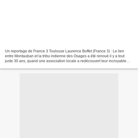
Un reportage de France 3 Toulouse Laurence Boffet (France 3) : Le lien
entre Montauban et la tribu indienne des Osages a été renoué il y a tout
juste 30 ans, quand une association locale a redécouvert leur incroyable
histoire. Tout commence en 1827. Six...