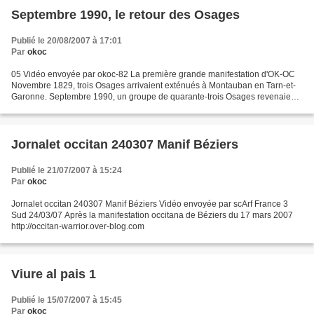
Septembre 1990, le retour des Osages
Publié le 20/08/2007 à 17:01
Par
okoc
05 Vidéo envoyée par okoc-82 La première grande manifestation d'OK-OC
Novembre 1829, trois Osages arrivaient exténués à Montauban en Tarn-et-
Garonne. Septembre 1990, un groupe de quarante-trois Osages revenaient
sur les traces des ancêtres.Pendant près...
Jornalet occitan 240307 Manif Béziers
Publié le 21/07/2007 à 15:24
Par
okoc
Jornalet occitan 240307 Manif Béziers Vidéo envoyée par scArf France 3
Sud 24/03/07 Après la manifestation occitana de Béziers du 17 mars 2007
http://occitan-warrior.over-blog.com
Viure al pais 1
Publié le 15/07/2007 à 15:45
Par
okoc