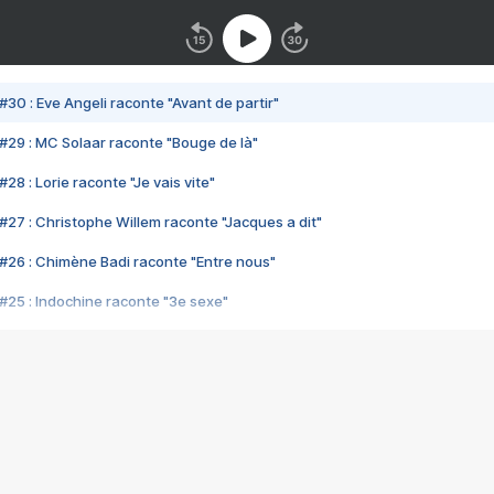
#30 : Eve Angeli raconte "Avant de partir"
#29 : MC Solaar raconte "Bouge de là"
28 : Lorie raconte "Je vais vite"
#27 : Christophe Willem raconte "Jacques a dit"
#26 : Chimène Badi raconte "Entre nous"
#25 : Indochine raconte "3e sexe"
#24 : Zaho raconte "C'est chelou"
#23 : Patrick Bruel raconte "Au café des délices"
#22 : Kyo raconte "Le chemin"
#21 : Nolwenn Leroy raconte "Cassé"