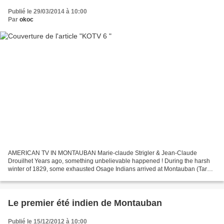
Publié le 29/03/2014 à 10:00
Par
okoc
AMERICAN TV IN MONTAUBAN Marie-claude Strigler & Jean-Claude
Drouilhet Years ago, something unbelievable happened ! During the harsh
winter of 1829, some exhausted Osage Indians arrived at Montauban (Tarn
et Garonne). For them, it was the end of a two...
Le premier été indien de Montauban
Publié le 15/12/2012 à 10:00