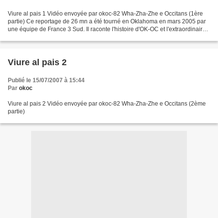
Viure al pais 1 Vidéo envoyée par okoc-82 Wha-Zha-Zhe e Occitans (1ère
partie) Ce reportage de 26 mn a été tourné en Oklahoma en mars 2005 par
une équipe de France 3 Sud. Il raconte l'histoire d'OK-OC et l'extraordinaire
lien d'amitié qui unit désormais...
Viure al pais 2
Publié le 15/07/2007 à 15:44
Par
okoc
Viure al pais 2 Vidéo envoyée par okoc-82 Wha-Zha-Zhe e Occitans (2ème
partie)