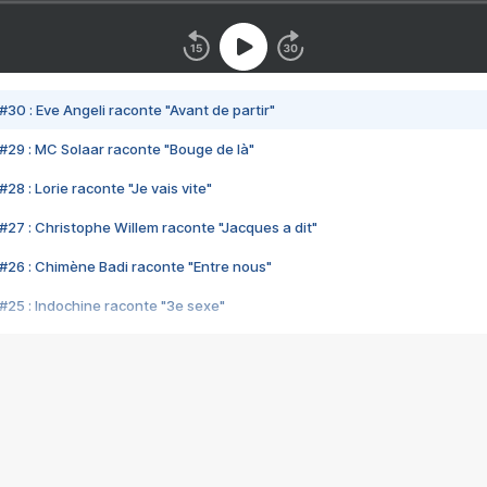
#30 : Eve Angeli raconte "Avant de partir"
#29 : MC Solaar raconte "Bouge de là"
28 : Lorie raconte "Je vais vite"
#27 : Christophe Willem raconte "Jacques a dit"
#26 : Chimène Badi raconte "Entre nous"
#25 : Indochine raconte "3e sexe"
#24 : Zaho raconte "C'est chelou"
#23 : Patrick Bruel raconte "Au café des délices"
#22 : Kyo raconte "Le chemin"
#21 : Nolwenn Leroy raconte "Cassé"