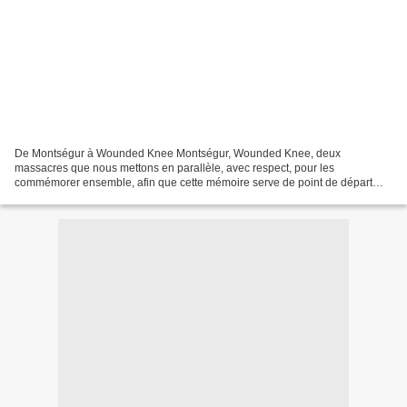
De Montségur à Wounded Knee Montségur, Wounded Knee, deux
massacres que nous mettons en parallèle, avec respect, pour les
commémorer ensemble, afin que cette mémoire serve de point de départ
aux Guerriers de l’Arc-en-Ciel. Ce mois-ci, quatrième et dernière...