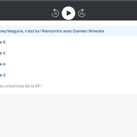
bey Maguire, c'est lui ! Rencontre avec Damien Witecka
e 6
e 5
e 4
e 3
s créatrices de la VF !
e 2
e 1
e Mektoub My Love arrive enfin ! Rencontre avec Shaïn Boumedine et Sal
i : après Toni en famille