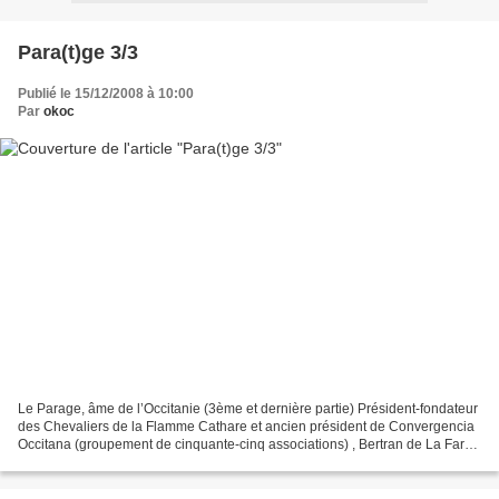
Para(t)ge 3/3
Publié le 15/12/2008 à 10:00
Par
okoc
Le Parage, âme de l’Occitanie (3ème et dernière partie) Président-fondateur
des Chevaliers de la Flamme Cathare et ancien président de Convergencia
Occitana (groupement de cinquante-cinq associations) , Bertran de La Farge
revient sur ces vertus cathares...