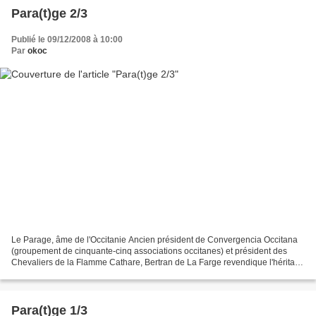
Para(t)ge 2/3
Publié le 09/12/2008 à 10:00
Par
okoc
Le Parage, âme de l'Occitanie Ancien président de Convergencia Occitana
(groupement de cinquante-cinq associations occitanes) et président des
Chevaliers de la Flamme Cathare, Bertran de La Farge revendique l'héritage
cathare lorsqu'il déclare : « Cathare...
Para(t)ge 1/3