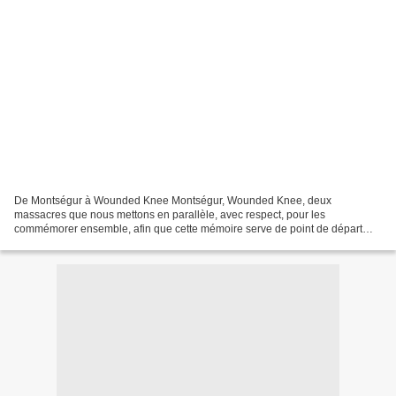
De Montségur à Wounded Knee Montségur, Wounded Knee, deux
massacres que nous mettons en parallèle, avec respect, pour les
commémorer ensemble, afin que cette mémoire serve de point de départ
aux Guerriers de l’Arc-en-Ciel. Ce mois-ci, et le mois prochain,...