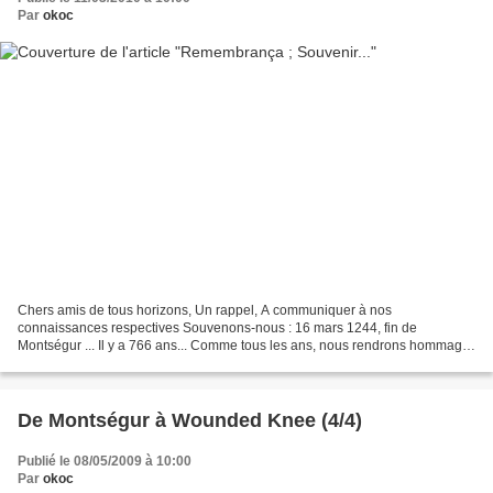
Par
okoc
Chers amis de tous horizons, Un rappel, A communiquer à nos
connaissances respectives Souvenons-nous : 16 mars 1244, fin de
Montségur ... Il y a 766 ans... Comme tous les ans, nous rendrons hommage
aux Cathares, aux Faydits, à leurs parents et à leurs...
De Montségur à Wounded Knee (4/4)
Publié le 08/05/2009 à 10:00
Par
okoc