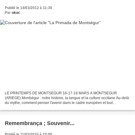
Publié le 14/03/2012 à 11:30
Par
okoc
LE PRINTEMPS DE MONTSEGUR 16-17-18 MARS A MONTSEGUR
(ARIEGE) Montségur : notre histoire, la langue et la culture occitane Au-delà
du mythe, comment penser l'avenir dans le cadre européen et tout
spécialement celui de l'Eurorégion Pyrénées-Méditerranée...
Remembrança ; Souvenir...
Publié le 11/03/2010 à 10:00