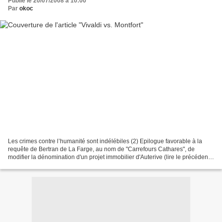
Publié le 20/07/2008 à 10:00
Par
okoc
Les crimes contre l’humanité sont indélébiles (2) Epilogue favorable à la
requête de Bertran de La Farge, au nom de "Carrefours Cathares", de
modifier la dénomination d'un projet immobilier d'Auterive (lire le précédent
article du 17 juillet). En voici...