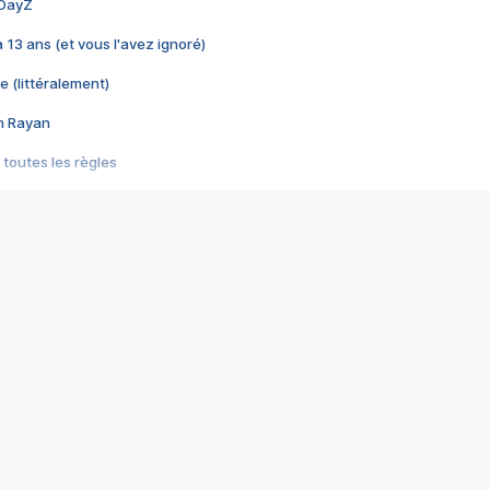
 DayZ
 a 13 ans (et vous l'avez ignoré)
e (littéralement)
im Rayan
 toutes les règles
s les jeux vidéo
us choquant de Rockstar ? - Le scandale BULLY
e plus moche de Steam
du RÊVE tourne au CAUCHEMAR
pendant 8 heures
it… à tort
umiliés par un jeu vidéo
ire - Final Fantasy 8