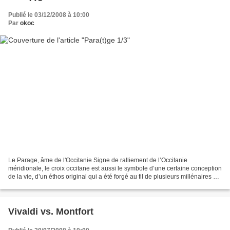
Publié le 03/12/2008 à 10:00
Par
okoc
Le Parage, âme de l'Occitanie Signe de ralliement de l’Occitanie
méridionale, le croix occitane est aussi le symbole d’une certaine conception
de la vie, d’un éthos original qui a été forgé au fil de plusieurs millénaires de
civilisation. En l’An 2000,...
Vivaldi vs. Montfort