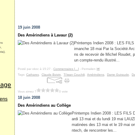
19 juin 2008
Des Amérindiens à Lavaur (2)
Printemps Indien 2008 : LES FIL
ns
e,
imanche 18 mai Par la Société Ar
ta),
ns de recevoir de Michel Roudet, p
un compte-rendu illustré...
Posté par okoc à 15:27 -
Commentaires [
…
]
- Permalien [
#
]
Tags:
Cathares
,
Claude Boivin
,
Ti'iwan Couchili
,
Amérindiens
,
Dame Guiraude
,
Da
age
Vous aimez ?
0 vote
18 juin 2008
iens
Des Amérindiens au Collège
Printemps Indien 2008 : LES FILS
ardi 13 mai et du lundi 19 mai
matinées des 13 mai et le 19 mai on
ntech, de rencontrer les...