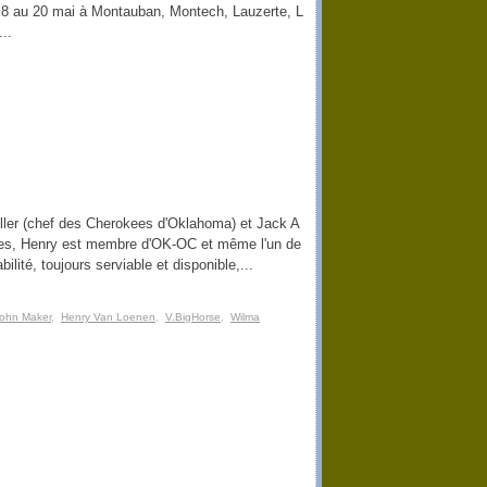
 8 au 20 mai à Montauban, Montech, Lauzerte, L
..
ler (chef des Cherokees d'Oklahoma) et Jack A
es, Henry est membre d'OK-OC et même l'un de
lité, toujours serviable et disponible,...
ohn Maker
,
Henry Van Loenen
,
V.BigHorse
,
Wilma