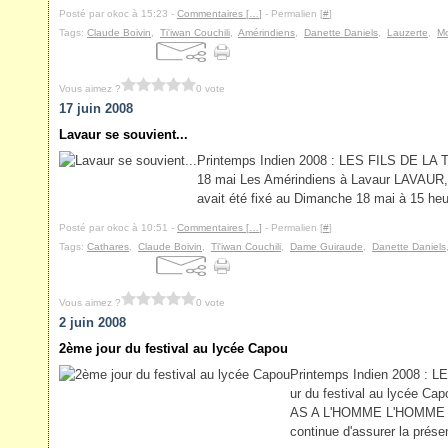
Posté par okoc à 15:23 -
Commentaires [
…
]
- Permalien [
#
]
Tags:
Claude Boivin
,
Ti'iwan Couchili
,
Amérindiens
,
Danette Daniels
,
Lauzerte
,
M
Vous aimez ?
0 vote
17 juin 2008
Lavaur se souvient...
Printemps Indien 2008 : LES FILS DE LA 
18 mai Les Amérindiens à Lavaur LAVAUR,
avait été fixé au Dimanche 18 mai à 15 heu
Posté par okoc à 10:51 -
Commentaires [
…
]
- Permalien [
#
]
Tags:
Cathares
,
Claude Boivin
,
Ti'iwan Couchili
,
Dame Guiraude
,
Danette Daniels
Vous aimez ?
0 vote
2 juin 2008
2ème jour du festival au lycée Capou
Printemps Indien 2008 : 
ur du festival au lycée 
AS A L'HOMME L'HOMME A
continue d'assurer la présen