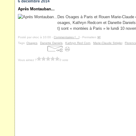
6 décembre 2014
Après Montauban...
Des Osages à Paris et Rouen Marie-Claude 
osages, Kathryn Redcorn et Danette Daniels (
t) sont « montées à Paris » le lundi 10 novem
Posté par okoc à 10:00 -
Commentaires [
…
]
- Permalien [
#
]
Tags:
Osages
,
Danette Daniels
,
Kathryn Red Corn
,
Marie-Claude Strigler
,
Florenc
Vous aimez ?
0 vote