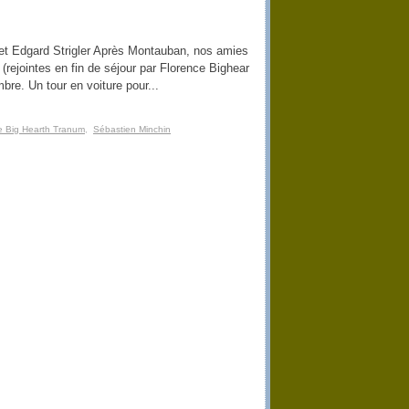
et Edgard Strigler Après Montauban, nos amies
rejointes en fin de séjour par Florence Bighear
bre. Un tour en voiture pour...
e Big Hearth Tranum
,
Sébastien Minchin