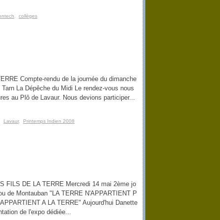
ontech
,
collèges
TERRE Compte-rendu de la journée du dimanche
 Tarn La Dépêche du Midi Le rendez-vous nous
res au Plô de Lavaur. Nous devions participer...
,
Lavaur
,
Printemps Indien 2008
LES FILS DE LA TERRE Mercredi 14 mai 2ème jo
Capou de Montauban "LA TERRE N'APPARTIENT P
PPARTIENT A LA TERRE" Aujourd'hui Danette
tation de l'expo dédiée...