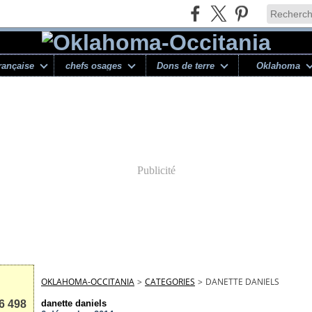
rançaise
chefs osages
Dons de terre
Oklahoma
Publicité
OKLAHOMA-OCCITANIA
>
CATEGORIES
>
DANETTE DANIELS
6 498
danette daniels