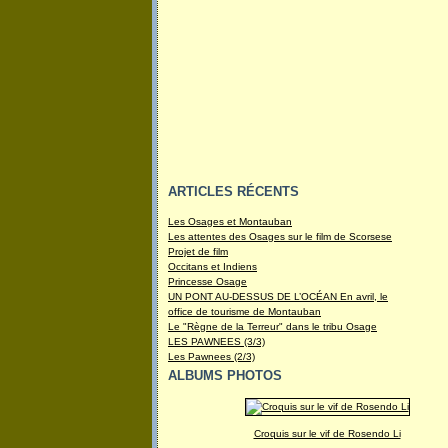
ARTICLES RÉCENTS
Les Osages et Montauban
Les attentes des Osages sur le film de Scorsese
Projet de film
Occitans et Indiens
Princesse Osage
UN PONT AU-DESSUS DE L’OCÉAN En avril, le
office de tourisme de Montauban
Le "Règne de la Terreur" dans le tribu Osage
LES PAWNEES (3/3)
Les Pawnees (2/3)
ALBUMS PHOTOS
Croquis sur le vif de Rosendo Li