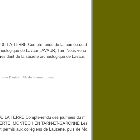
S DE LA TERRE Compte-rendu de la journée du d
chéologique de Lavaur LAVAUR, Tarn Nous veno
résident de la société archéologique de Lavaur,
nette Daniels
,
Fils de la terre
,
Lavaur
 DE LA TERRE Compte-rendu des journées du m
 LAUZERTE, MONTECH EN TARN-ET-GARONNE Les
t permis aux collégiens de Lauzerte, puis de Mo