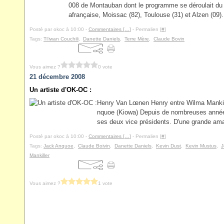
008 de Montauban dont le programme se déroulait du
afrançaise, Moissac (82), Toulouse (31) et Alzen (09)..
Posté par okoc à 10:00 -
Commentaires [
…
]
- Permalien [
#
]
Tags:
Ti'iwan Couchili
,
Danette Daniels
,
Terre Mère
,
Claude Bovin
Vous aimez ?
0 vote
21 décembre 2008
Un artiste d'OK-OC :
Henry Van Lœnen Henry entre Wilma Mankil
nquoe (Kiowa) Depuis de nombreuses anné
ses deux vice présidents. D'une grande amabi
Posté par okoc à 10:00 -
Commentaires [
…
]
- Permalien [
#
]
Tags:
Jack Anquoe
,
Claude Boivin
,
Danette Daniels
,
Kevin Dust
,
Kevin Mustus
,
J
Mankiller
Vous aimez ?
1 vote