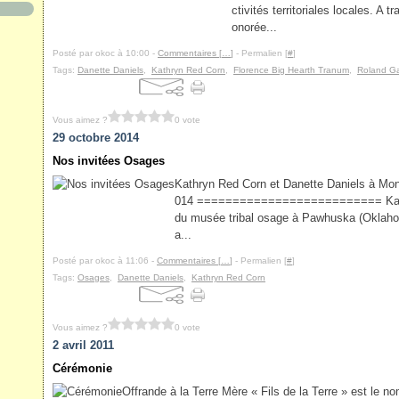
ctivités territoriales locales. A 
onorée...
Posté par okoc à 10:00 -
Commentaires [
…
]
- Permalien [
#
]
Tags:
Danette Daniels
,
Kathryn Red Corn
,
Florence Big Hearth Tranum
,
Roland Ga
Vous aimez ?
0 vote
29 octobre 2014
Nos invitées Osages
Kathryn Red Corn et Danette Daniels à Mo
014 ========================== Kathry
du musée tribal osage à Pawhuska (Oklahom
a...
Posté par okoc à 11:06 -
Commentaires [
…
]
- Permalien [
#
]
Tags:
Osages
,
Danette Daniels
,
Kathryn Red Corn
Vous aimez ?
0 vote
2 avril 2011
Cérémonie
Offrande à la Terre Mère « Fils de la Terre » est le 