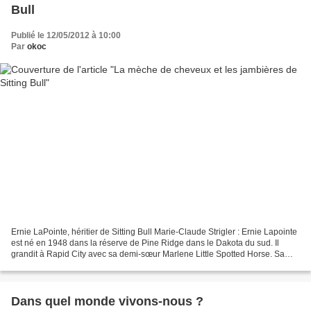
Bull
Publié le 12/05/2012 à 10:00
Par
okoc
Ernie LaPointe, héritier de Sitting Bull Marie-Claude Strigler : Ernie Lapointe
est né en 1948 dans la réserve de Pine Ridge dans le Dakota du sud. Il
grandit à Rapid City avec sa demi-sœur Marlene Little Spotted Horse. Sa
mère mourut d’un cancer lorsqu’il...
Dans quel monde vivons-nous ?