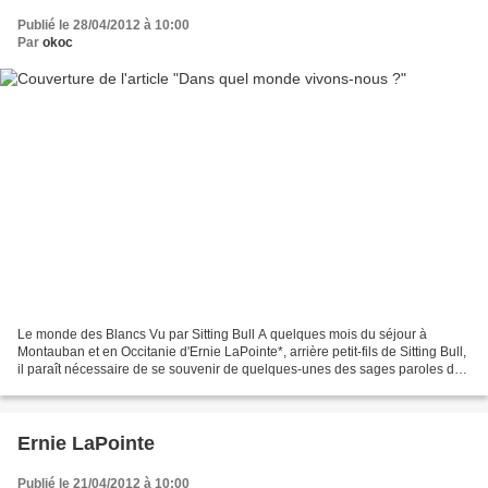
Publié le 28/04/2012 à 10:00
Par
okoc
Le monde des Blancs Vu par Sitting Bull A quelques mois du séjour à
Montauban et en Occitanie d'Ernie LaPointe*, arrière petit-fils de Sitting Bull,
il paraît nécessaire de se souvenir de quelques-unes des sages paroles du
grand chef Sioux Lakota-Hunkpapa....
Ernie LaPointe
Publié le 21/04/2012 à 10:00