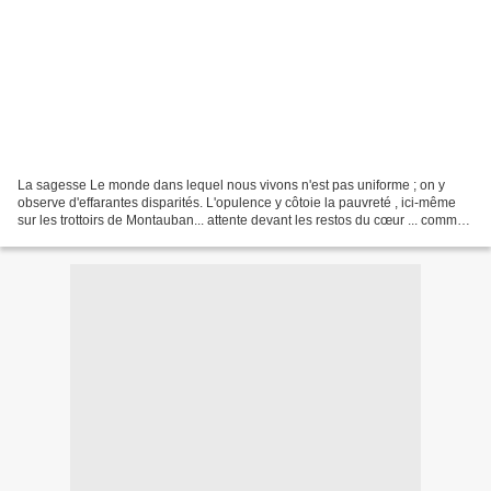
La sagesse Le monde dans lequel nous vivons n'est pas uniforme ; on y
observe d'effarantes disparités. L'opulence y côtoie la pauvreté , ici-même
sur les trottoirs de Montauban... attente devant les restos du cœur ... comme
là-bas dans les réserves indiennes...