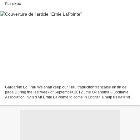
Par
okoc
Gardarèm Lo Frau We shall keep our Frau traduction française en fin de
page During the last week of September 2012 , the Oklahoma - Occitania
Association invited Mr Ernie LaPointe to come in Occitania help us defend
our land of Frau . Ernie LaPointe is...