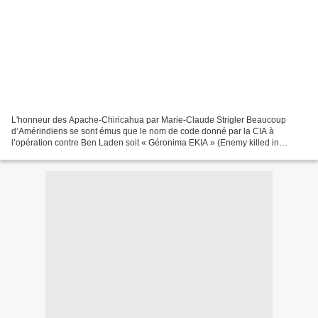
L'honneur des Apache-Chiricahua par Marie-Claude Strigler Beaucoup
d’Amérindiens se sont émus que le nom de code donné par la CIA à
l’opération contre Ben Laden soit « Géronima EKIA » (Enemy killed in
action), alors même que Géronima est désormais un...