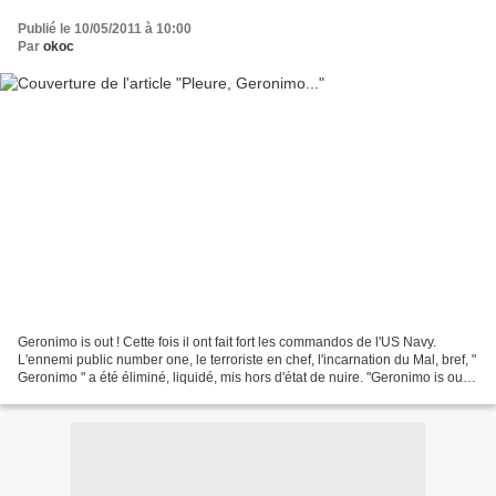
Publié le 10/05/2011 à 10:00
Par
okoc
Geronimo is out ! Cette fois il ont fait fort les commandos de l'US Navy.
L'ennemi public number one, le terroriste en chef, l'incarnation du Mal, bref, "
Geronimo " a été éliminé, liquidé, mis hors d'état de nuire. "Geronimo is out !"
venait de lancer...