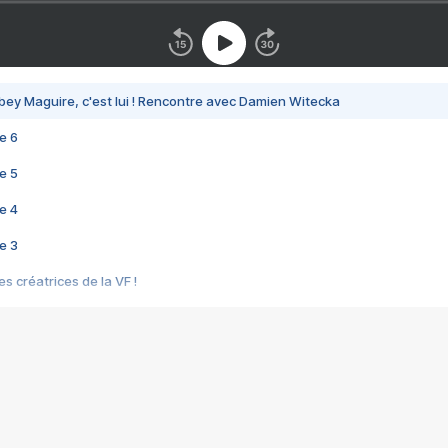
bey Maguire, c'est lui ! Rencontre avec Damien Witecka
e 6
e 5
e 4
e 3
s créatrices de la VF !
e 2
e 1
e Mektoub My Love arrive enfin ! Rencontre avec Shaïn Boumedine et Sal
i : après Toni en famille