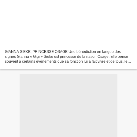
GIANNA SIEKE, PRINCESSE OSAGE Une bénédiction en langue des
signes Gianna « Gigi » Sieke est princesse de la nation Osage. Elle pense
souvent à certains événements que sa fonction lui a fait vivre et de tous, le
plus important a été le premier jour de...