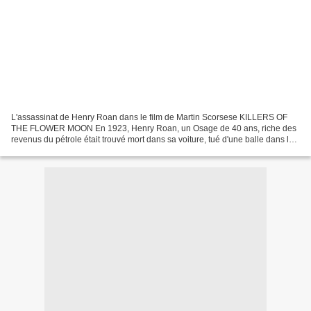
L'assassinat de Henry Roan dans le film de Martin Scorsese KILLERS OF
THE FLOWER MOON En 1923, Henry Roan, un Osage de 40 ans, riche des
revenus du pétrole était trouvé mort dans sa voiture, tué d'une balle dans la
nuque. Il avait souscrit auparavant...