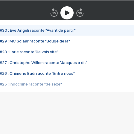
#30 : Eve Angeli raconte "Avant de partir"
#29 : MC Solaar raconte "Bouge de là"
28 : Lorie raconte "Je vais vite"
#27 : Christophe Willem raconte "Jacques a dit"
#26 : Chimène Badi raconte "Entre nous"
#25 : Indochine raconte "3e sexe"
#24 : Zaho raconte "C'est chelou"
#23 : Patrick Bruel raconte "Au café des délices"
#22 : Kyo raconte "Le chemin"
#21 : Nolwenn Leroy raconte "Cassé"