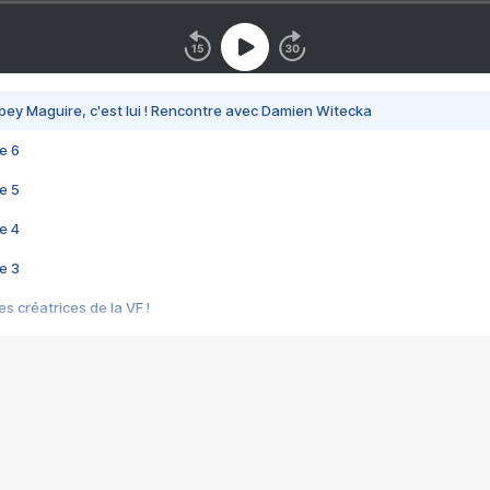
bey Maguire, c'est lui ! Rencontre avec Damien Witecka
e 6
e 5
e 4
e 3
s créatrices de la VF !
e 2
e 1
e Mektoub My Love arrive enfin ! Rencontre avec Shaïn Boumedine et Sal
i : après Toni en famille