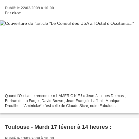
Publié le 22/02/2009 à 10:00
Par
okoc
Quand l'Occitanie rencontre « L’AMERIC K E ! » Jean-Jacques Delmas ;
Bertran de La Farge ; David Brown ; Jean-François Laffont ; Monique
Drouilhet L'Américke*, c'est celle de Claude Sicre, notre Fabulous
Troobadoor toulousain qui justement était présent...
Toulouse - Mardi 17 février à 14 heures :
Publié le 13/02/2009 à 10:00