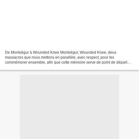
De Montségur à Wounded Knee Montségur, Wounded Knee, deux
massacres que nous mettons en parallèle, avec respect, pour les
commémorer ensemble, afin que cette mémoire serve de point de départ
aux Guerriers de l’Arc-en-Ciel. Ce mois-ci, et le mois prochain,...