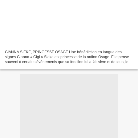
GIANNA SIEKE, PRINCESSE OSAGE Une bénédiction en langue des
signes Gianna « Gigi » Sieke est princesse de la nation Osage. Elle pense
souvent à certains événements que sa fonction lui a fait vivre et de tous, le
plus important a été le premier jour de...