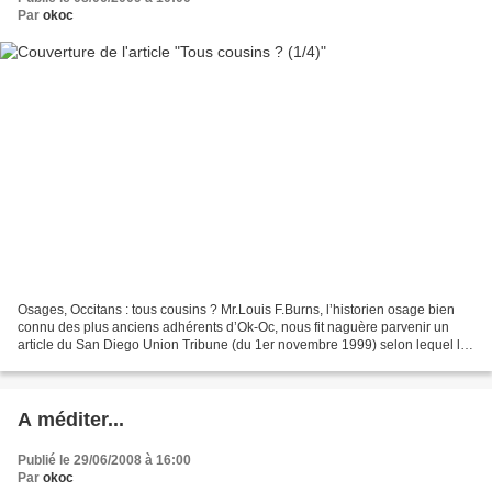
Par
okoc
Osages, Occitans : tous cousins ? Mr.Louis F.Burns, l’historien osage bien
connu des plus anciens adhérents d’Ok-Oc, nous fit naguère parvenir un
article du San Diego Union Tribune (du 1er novembre 1999) selon lequel les
Indiens d’Amérique seraient les...
A méditer...
Publié le 29/06/2008 à 16:00
Par
okoc