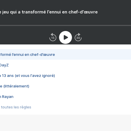
e jeu qui a transformé l’ennui en chef-d’œuvre
nsformé l’ennui en chef-d’œuvre
 DayZ
 a 13 ans (et vous l'avez ignoré)
e (littéralement)
im Rayan
 toutes les règles
s les jeux vidéo
us choquant de Rockstar ? - Le scandale BULLY