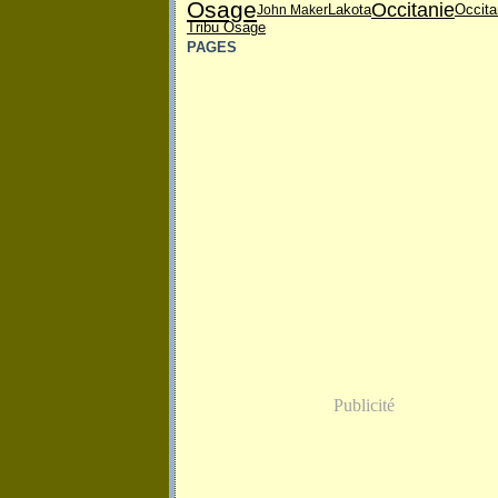
Osage
Occitanie
John Maker
Lakota
Occita
Tribu Osage
PAGES
Publicité