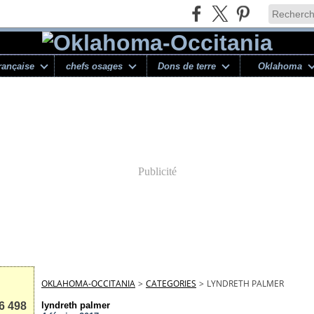
rançaise
chefs osages
Dons de terre
Oklahoma
Publicité
OKLAHOMA-OCCITANIA
>
CATEGORIES
>
LYNDRETH PALMER
6 498
lyndreth palmer