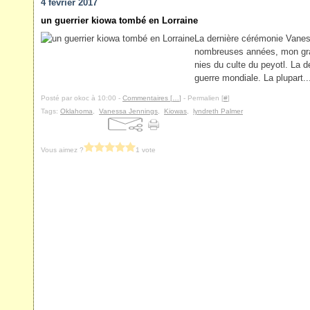
4 février 2017
un guerrier kiowa tombé en Lorraine
La dernière cérémonie Vaness
nombreuses années, mon gra
nies du culte du peyotl. La d
guerre mondiale. La plupart..
Posté par okoc à 10:00 -
Commentaires [
…
]
- Permalien [
#
]
Tags:
Oklahoma
,
Vanessa Jennings
,
Kiowas
,
lyndreth Palmer
Vous aimez ?
1 vote