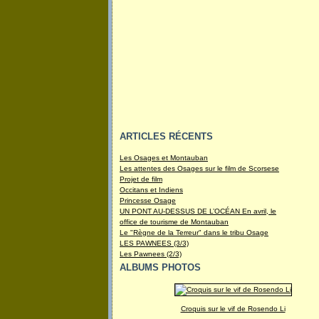
ARTICLES RÉCENTS
Les Osages et Montauban
Les attentes des Osages sur le film de Scorsese
Projet de film
Occitans et Indiens
Princesse Osage
UN PONT AU-DESSUS DE L’OCÉAN En avril, le
office de tourisme de Montauban
Le "Règne de la Terreur" dans le tribu Osage
LES PAWNEES (3/3)
Les Pawnees (2/3)
ALBUMS PHOTOS
Croquis sur le vif de Rosendo Li