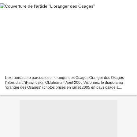
L’extraordinaire parcours de l’oranger des Osages Oranger des Osages
("Bois d'arc")Pawhuska, Oklahoma - Août 2006 Visionnez le diaporama
"oranger des Osages" (photos prises en juillet 2005 en pays osage à
Pawhuska, Oklahoma) L’oranger des Osages est un...