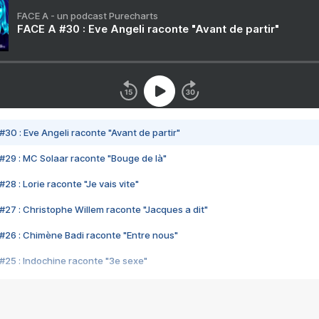
FACE A - un podcast Purecharts
FACE A #30 : Eve Angeli raconte "Avant de partir"
#30 : Eve Angeli raconte "Avant de partir"
#29 : MC Solaar raconte "Bouge de là"
28 : Lorie raconte "Je vais vite"
#27 : Christophe Willem raconte "Jacques a dit"
#26 : Chimène Badi raconte "Entre nous"
#25 : Indochine raconte "3e sexe"
#24 : Zaho raconte "C'est chelou"
#23 : Patrick Bruel raconte "Au café des délices"