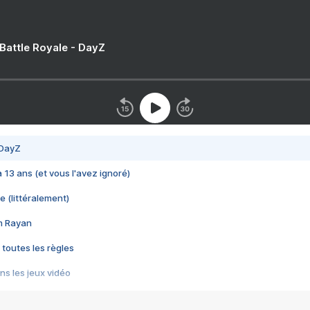
 Battle Royale - DayZ
 DayZ
 a 13 ans (et vous l'avez ignoré)
e (littéralement)
im Rayan
 toutes les règles
s les jeux vidéo
us choquant de Rockstar ? - Le scandale BULLY