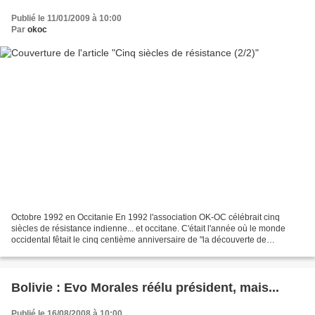
Publié le 11/01/2009 à 10:00
Par
okoc
Octobre 1992 en Occitanie En 1992 l'association OK-OC célébrait cinq
siècles de résistance indienne... et occitane. C'était l'année où le monde
occidental fêtait le cinq centième anniversaire de "la découverte de
l'Amérique". Nous avions voulu, en invitant...
Bolivie : Evo Morales réélu président, mais...
Publié le 16/08/2008 à 10:00