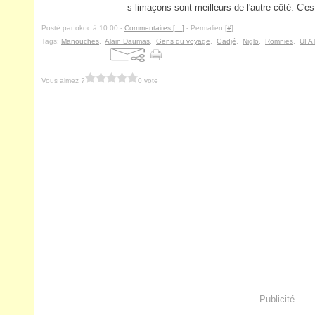
s limaçons sont meilleurs de l'autre côté. C'est
Posté par okoc à 10:00 -
Commentaires [
…
]
- Permalien [
#
]
Tags:
Manouches
,
Alain Daumas
,
Gens du voyage
,
Gadjé
,
Niglo
,
Romnies
,
UFA
Vous aimez ?
0 vote
Publicité