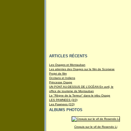
ARTICLES RÉCENTS
Les Osages et Montauban
Les attentes des Osages sur le film de Scorsese
Projet de film
Occitans et Indiens
Princesse Osage
UN PONT AU-DESSUS DE L’OCÉAN En avril, le
office de tourisme de Montauban
Le "Règne de la Terreur" dans le tribu Osage
LES PAWNEES (3/3)
Les Pawnees (2/3)
ALBUMS PHOTOS
Croquis sur le vif de Rosendo Li