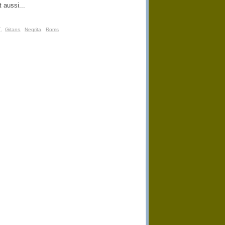
 aussi...
T
,
Gitans
,
Negrita
,
Roms