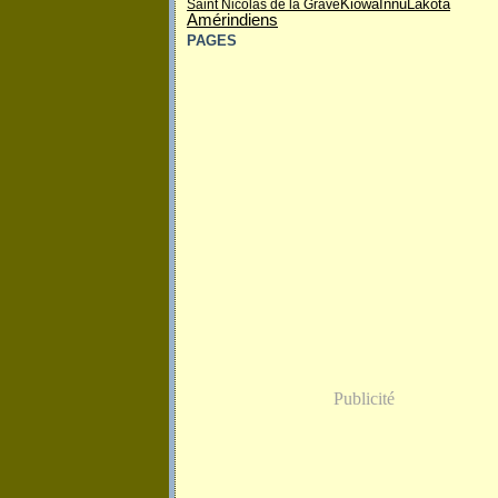
Kiowa
Saint Nicolas de la Grave
Innu
Lakota
Amérindiens
PAGES
Publicité