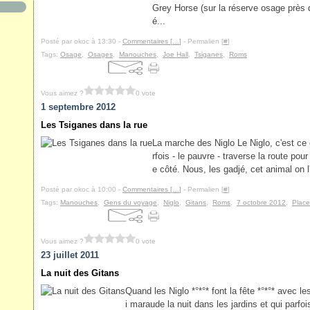
Grey Horse (sur la réserve osage près d
é...
Posté par okoc à 13:30 -
Commentaires [
…
]
- Permalien [
#
]
Tags:
Osage
,
Osages
,
Manouches
,
Joe Hall
,
Tsiganes
,
Roms
Vous aimez ?
0 vote
1 septembre 2012
Les Tsiganes dans la rue
La marche des Niglo Le Niglo, c'est ce 
rfois - le pauvre - traverse la route pour
e côté. Nous, les gadjé, cet animal on 
Posté par okoc à 10:00 -
Commentaires [
…
]
- Permalien [
#
]
Tags:
Manouches
,
Gens du voyage
,
Niglo
,
Gitans
,
Roms
,
7 octobre 2012
,
Plac
Vous aimez ?
0 vote
23 juillet 2011
La nuit des Gitans
Quand les Niglo *°*°* font la fête *°*°* avec l
i maraude la nuit dans les jardins et qui parfois