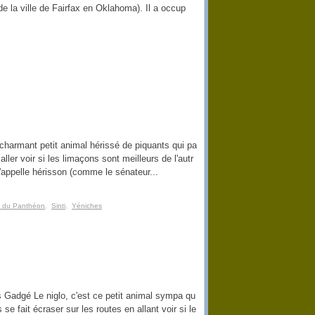
e la ville de Fairfax en Oklahoma). Il a occup
charmant petit animal hérissé de piquants qui pa
 aller voir si les limaçons sont meilleurs de l'autr
l'appelle hérisson (comme le sénateur...
e du Panthéon
,
Sinti
,
Yéniches
es Gadgé Le niglo, c'est ce petit animal sympa qu
 se fait écraser sur les routes en allant voir si le