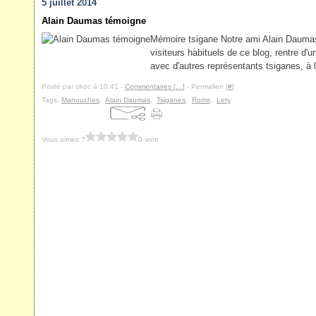
5 juillet 2014
Alain Daumas témoigne
Mémoire tsigane Notre ami Alain Daumas
visiteurs habituels de ce blog, rentre d'
avec d'autres représentants tsiganes, à 
Posté par okoc à 10:41 -
Commentaires [
…
]
- Permalien [
#
]
Tags:
Manouches
,
Alain Daumas
,
Tsiganes
,
Roms
,
Lety
Vous aimez ?
0 vote