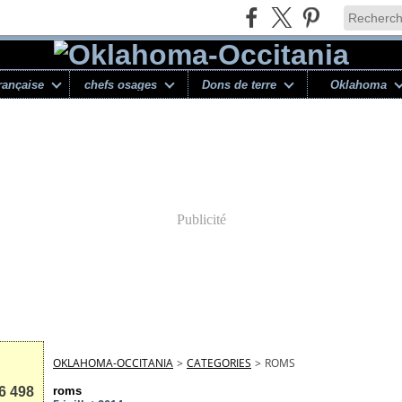
rançaise
chefs osages
Dons de terre
Oklahoma
Publicité
OKLAHOMA-OCCITANIA
>
CATEGORIES
>
ROMS
6 498
roms