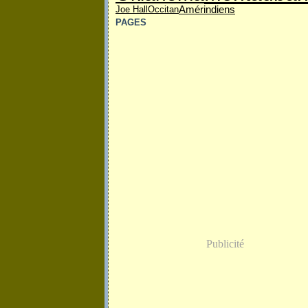
Amérindiens
Joe Hall
Occitan
PAGES
Publicité