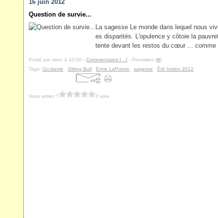
16 juin 2012
Question de survie...
La sagesse Le monde dans lequel nous vivon
es disparités. L'opulence y côtoie la pauvre
tente devant les restos du cœur ... comme 
Posté par okoc à 10:00 -
Commentaires [
…
]
- Permalien [
#
]
Tags:
Occitanie
,
Sitting Bull
,
Ernie LaPointe
,
sagesse
,
Été Indien 2012
Vous aimez ?
0 vote