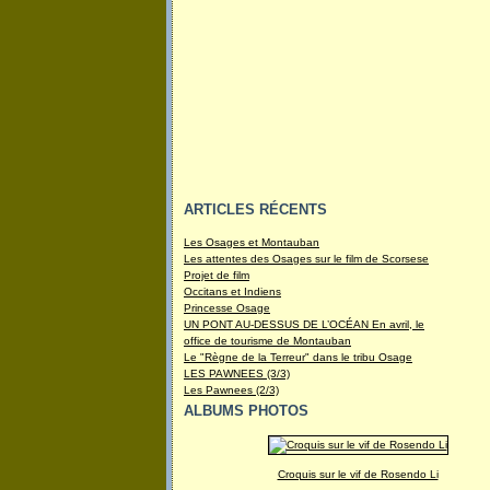
ARTICLES RÉCENTS
Les Osages et Montauban
Les attentes des Osages sur le film de Scorsese
Projet de film
Occitans et Indiens
Princesse Osage
UN PONT AU-DESSUS DE L’OCÉAN En avril, le
office de tourisme de Montauban
Le "Règne de la Terreur" dans le tribu Osage
LES PAWNEES (3/3)
Les Pawnees (2/3)
ALBUMS PHOTOS
Croquis sur le vif de Rosendo Li