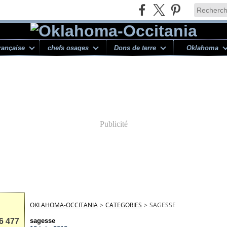
rançaise
chefs osages
Dons de terre
Oklahoma
Publicité
OKLAHOMA-OCCITANIA
>
CATEGORIES
>
SAGESSE
6 477
sagesse