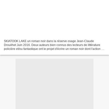
SKIATOOK LAKE un roman noir dans la réserve osage Jean-Claude
Drouilhet Juin 2016. Deux auteurs bien connus des lecteurs de littérature
policière et/ou fantastique ont le projet d'écrire un roman noir dont l'action se
situerait chez les Osages. Ils demandent...