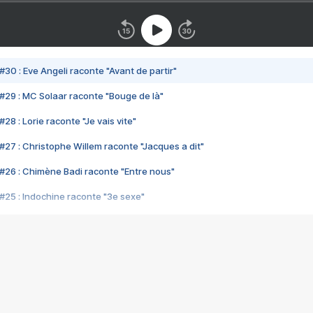
#30 : Eve Angeli raconte "Avant de partir"
#29 : MC Solaar raconte "Bouge de là"
28 : Lorie raconte "Je vais vite"
#27 : Christophe Willem raconte "Jacques a dit"
#26 : Chimène Badi raconte "Entre nous"
#25 : Indochine raconte "3e sexe"
#24 : Zaho raconte "C'est chelou"
#23 : Patrick Bruel raconte "Au café des délices"
#22 : Kyo raconte "Le chemin"
#21 : Nolwenn Leroy raconte "Cassé"