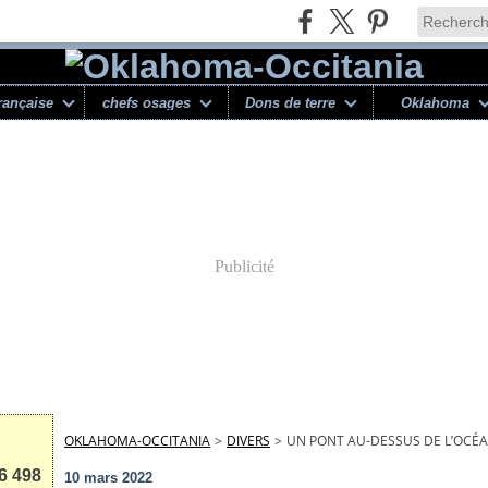
rançaise
chefs osages
Dons de terre
Oklahoma
Publicité
OKLAHOMA-OCCITANIA
>
DIVERS
>
UN PONT AU-DESSUS DE L’OCÉAN
6 498
10 mars 2022