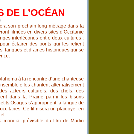
S DE L’OCÉAN
rnera son prochain long métrage dans la
nt filmées en divers sites d’Occitanie
ges interféconds entre deux cultures :
our éclairer des ponts qui les relient
s, langues et drames historiques qui se
ence.
Oklahoma à la rencontre d’une chanteuse
 Ensemble elles chantent alternativement
es acteurs culturels, des chefs, des
ânent dans la Prairie parmi les bisons
petits Osages s’approprient la langue de
 occitanes. Ce film sera un plaidoyer en
el.
s mondial prévisible du film de Martin