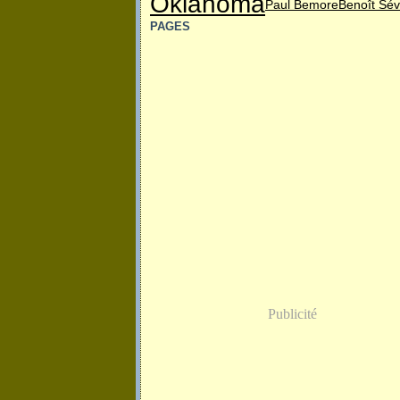
Oklahoma
Paul Bemore
Benoît Sé
PAGES
Publicité