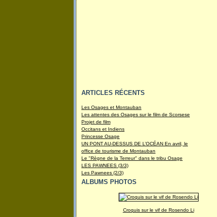
ARTICLES RÉCENTS
Les Osages et Montauban
Les attentes des Osages sur le film de Scorsese
Projet de film
Occitans et Indiens
Princesse Osage
UN PONT AU-DESSUS DE L’OCÉAN En avril, le
office de tourisme de Montauban
Le "Règne de la Terreur" dans le tribu Osage
LES PAWNEES (3/3)
Les Pawnees (2/3)
ALBUMS PHOTOS
Croquis sur le vif de Rosendo Li