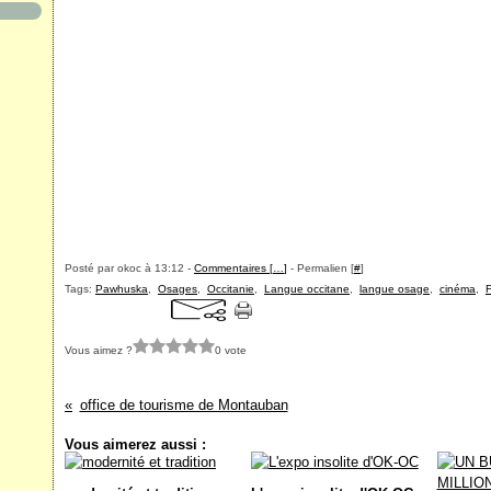
Posté par okoc à 13:12 -
Commentaires [
…
]
- Permalien [
#
]
Tags:
Pawhuska
,
Osages
,
Occitanie
,
Langue occitane
,
langue osage
,
cinéma
,
F
Vous aimez ?
0 vote
office de tourisme de Montauban
Vous aimerez aussi :