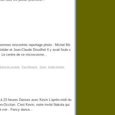
mmes rencontrés reportage photo : Michel Mo
éder et Jean-Claude Drouilhet Il y avait foule c
es. Le centre de ce microcosme...
Gens du voyage
,
Paul Bemore
,
Tanja
,
André Greder
 à 23 heures Danses avec Kevin L'après-midi du
en-Occitan. C'est Kevin, notre invité Nakota qui
 à voir : Fancy dance...