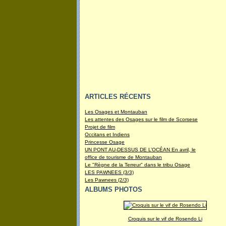
ARTICLES RÉCENTS
Les Osages et Montauban
Les attentes des Osages sur le film de Scorsese
Projet de film
Occitans et Indiens
Princesse Osage
UN PONT AU-DESSUS DE L’OCÉAN En avril, le
office de tourisme de Montauban
Le "Règne de la Terreur" dans le tribu Osage
LES PAWNEES (3/3)
Les Pawnees (2/3)
ALBUMS PHOTOS
Croquis sur le vif de Rosendo Li