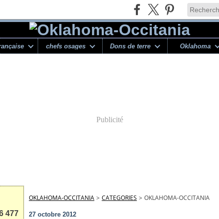
rançaise
chefs osages
Dons de terre
Oklahoma
Publicité
OKLAHOMA-OCCITANIA
>
CATEGORIES
>
OKLAHOMA-OCCITANIA
6 477
27 octobre 2012