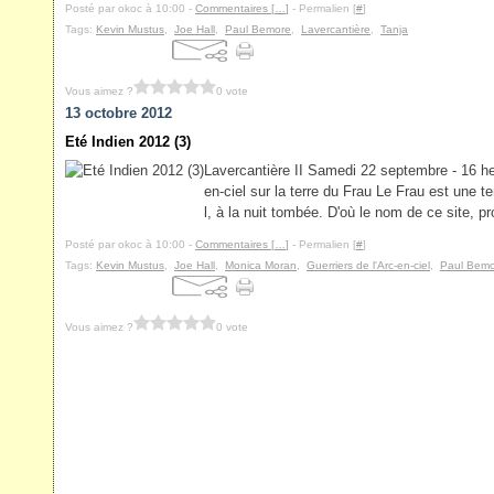
Posté par okoc à 10:00 -
Commentaires [
…
]
- Permalien [
#
]
Tags:
Kevin Mustus
,
Joe Hall
,
Paul Bemore
,
Lavercantière
,
Tanja
Vous aimez ?
0 vote
13 octobre 2012
Eté Indien 2012 (3)
Lavercantière II Samedi 22 septembre - 16 heu
en-ciel sur la terre du Frau Le Frau est une te
l, à la nuit tombée. D'où le nom de ce site, pr
Posté par okoc à 10:00 -
Commentaires [
…
]
- Permalien [
#
]
Tags:
Kevin Mustus
,
Joe Hall
,
Monica Moran
,
Guerriers de l'Arc-en-ciel
,
Paul Bem
Vous aimez ?
0 vote