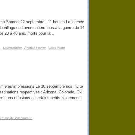
sma Samedi 22 septembre - 11 heures La journée
illage de Lavercantière tués à la guerre de 14
e 20 à 40 ans, morts pour la...
e
,
Lavercantière
,
Anatole France
,
Gilles Vilard
remières impressions Le 30 septembre nos invité
estinations respectives : Arizona, Colorado, Okl
n sans effusions ni certains petits pincements
ernelle de Villebourbon