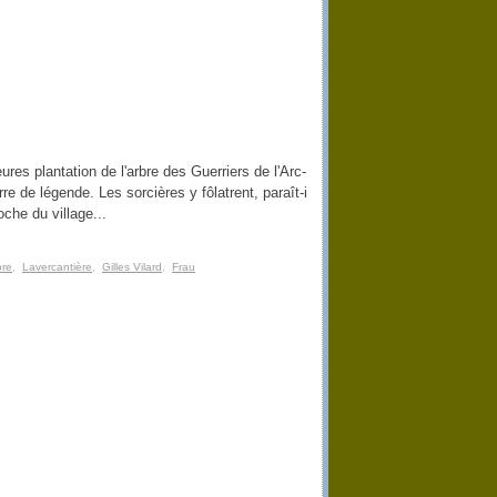
res plantation de l'arbre des Guerriers de l'Arc-
rre de légende. Les sorcières y fôlatrent, paraît-i
oche du village...
ore
,
Lavercantière
,
Gilles Vilard
,
Frau