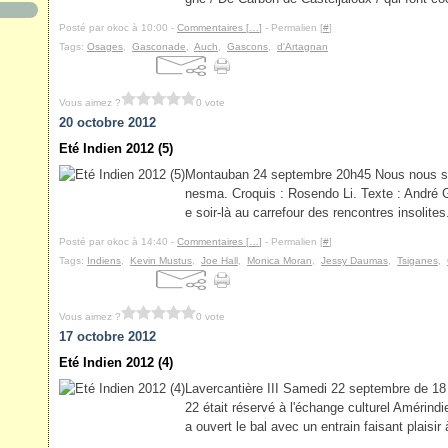
Posté par okoc à 10:00 -
Commentaires [
…
]
- Permalien [
#
]
Tags:
Osages
,
Gasconade
,
Auch
,
Gascons
,
d'Artagnan
Vous aimez ?
0 vote
20 octobre 2012
Eté Indien 2012 (5)
Montauban 24 septembre 20h45 Nous nous so
nesma. Croquis : Rosendo Li. Texte : André Gr
e soir-là au carrefour des rencontres insolit
Posté par okoc à 14:40 -
Commentaires [
…
]
- Permalien [
#
]
Tags:
Indiens
,
Kevin Mustus
,
Joe Hall
,
Monica Moran
,
Jessy Daumas
,
Tsiganes
,
Vous aimez ?
0 vote
17 octobre 2012
Eté Indien 2012 (4)
Lavercantière III Samedi 22 septembre de 18
22 était réservé à l'échange culturel Amérindi
a ouvert le bal avec un entrain faisant plaisir