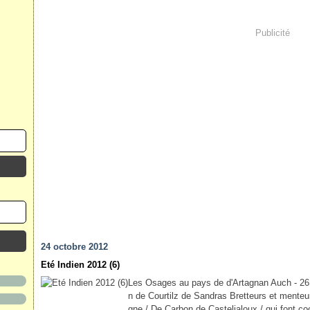
Publicité
24 octobre 2012
Eté Indien 2012 (6)
Les Osages au pays de d'Artagnan Auch - 26 
n de Courtilz de Sandras Bretteurs et mente
gne / De Carbon de Casteljaloux / qui font co