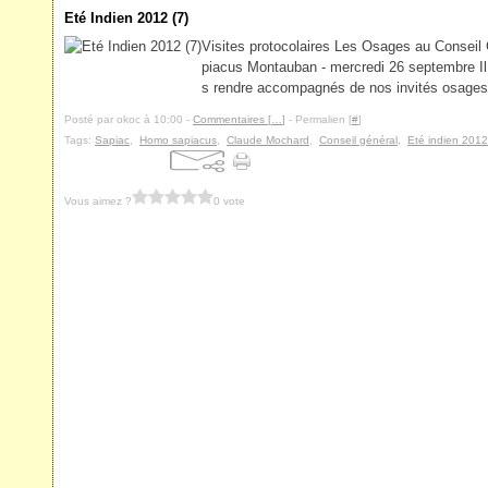
Eté Indien 2012 (7)
Visites protocolaires Les Osages au Conseil
piacus Montauban - mercredi 26 septembre Il
s rendre accompagnés de nos invités osages l
Posté par okoc à 10:00 -
Commentaires [
…
]
- Permalien [
#
]
Tags:
Sapiac
,
Homo sapiacus
,
Claude Mochard
,
Conseil général
,
Eté indien 2012
Vous aimez ?
0 vote