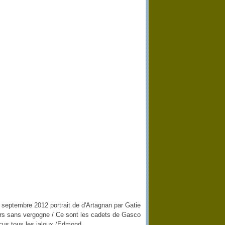
septembre 2012 portrait de d'Artagnan par Gatie
urs sans vergogne / Ce sont les cadets de Gasco
cus tous les jaloux (Edmond...