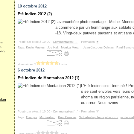
10 octobre 2012
Eté Indien 2012 (2)
Lavercantière photoreportage : Michel Mone
a commencé par un hommange aux soldats du v
-18. Vingt-deux pauvres paysans et artisans d
Posté par okoc à 10:00 -
Commentaires [
…
]
- Permalien [
#
]
ns
e,
Tags:
Kevin Mustus
,
Joe Hall
,
Monica Moran
,
Jean-Jacques Delmas
,
Paul Bemor
ta),
Vous aimez ?
1 vote
6 octobre 2012
Eté Indien de Montauban 2012 (1)
L'Eté Indien c'est terminé ! P
s se sont envolés vers leurs d
ahoma ou région parisienne, no
aker
au cœur. Nous avons...
Posté par okoc à 10:00 -
Commentaires [
…
]
- Permalien [
#
]
Tags:
Osages
,
Montauban
,
Paul Bemore
,
Nathalie-Teycheney-Lacroux
,
école mat
Vous aimez ?
0 vote