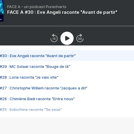
FACE A - un podcast Purecharts
FACE A #30 : Eve Angeli raconte "Avant de partir"
#30 : Eve Angeli raconte "Avant de partir"
#29 : MC Solaar raconte "Bouge de là"
28 : Lorie raconte "Je vais vite"
#27 : Christophe Willem raconte "Jacques a dit"
#26 : Chimène Badi raconte "Entre nous"
#25 : Indochine raconte "3e sexe"
#24 : Zaho raconte "C'est chelou"
#23 : Patrick Bruel raconte "Au café des délices"