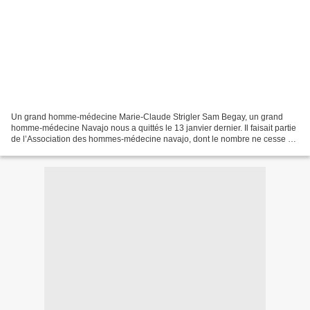
Un grand homme-médecine Marie-Claude Strigler Sam Begay, un grand
homme-médecine Navajo nous a quittés le 13 janvier dernier. Il faisait partie
de l’Association des hommes-médecine navajo, dont le nombre ne cesse de
se réduire. En effet, l’apprentissage...