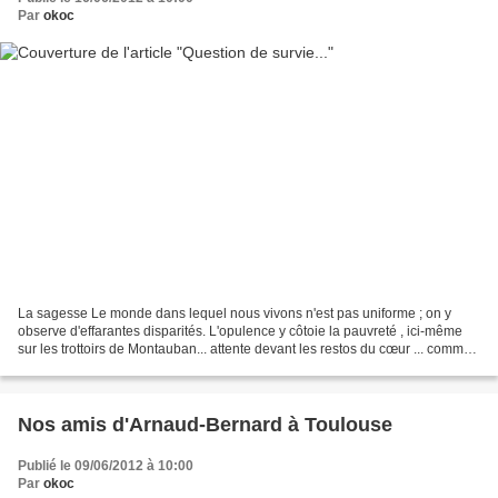
Par
okoc
La sagesse Le monde dans lequel nous vivons n'est pas uniforme ; on y
observe d'effarantes disparités. L'opulence y côtoie la pauvreté , ici-même
sur les trottoirs de Montauban... attente devant les restos du cœur ... comme
là-bas dans les réserves indiennes...
Nos amis d'Arnaud-Bernard à Toulouse
Publié le 09/06/2012 à 10:00
Par
okoc