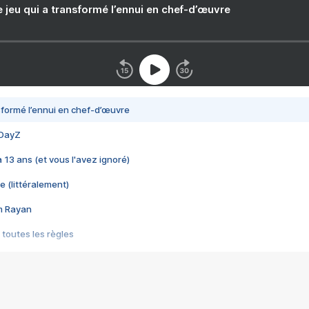
e jeu qui a transformé l’ennui en chef-d’œuvre
nsformé l’ennui en chef-d’œuvre
 DayZ
 a 13 ans (et vous l'avez ignoré)
e (littéralement)
im Rayan
 toutes les règles
s les jeux vidéo
us choquant de Rockstar ? - Le scandale BULLY
e plus moche de Steam