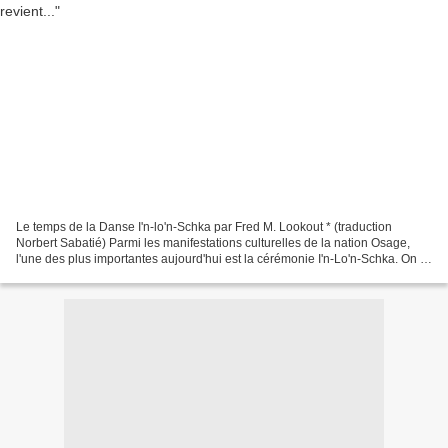
Le temps de la Danse I'n-lo'n-Schka par Fred M. Lookout * (traduction
Norbert Sabatié) Parmi les manifestations culturelles de la nation Osage,
l'une des plus importantes aujourd'hui est la cérémonie I'n-Lo'n-Schka. On a
prétendu que son objectif serait...