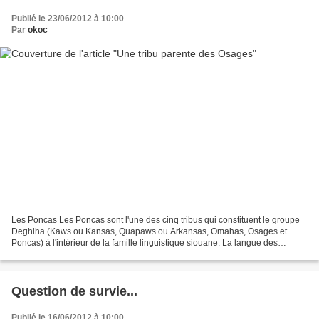
Publié le 23/06/2012 à 10:00
Par
okoc
Les Poncas Les Poncas sont l'une des cinq tribus qui constituent le groupe
Deghiha (Kaws ou Kansas, Quapaws ou Arkansas, Omahas, Osages et
Poncas) à l'intérieur de la famille linguistique siouane. La langue des
Poncas est la même que celle des Omahas...
Question de survie...
Publié le 16/06/2012 à 10:00