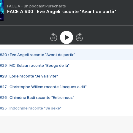
FACE A - un podcast Purecharts
FACE A #30 : Eve Angeli raconte "Avant de partir"
#30 : Eve Angeli raconte "Avant de partir"
#29 : MC Solaar raconte "Bouge de là"
28 : Lorie raconte "Je vais vite"
#27 : Christophe Willem raconte "Jacques a dit"
#26 : Chimène Badi raconte "Entre nous"
#25 : Indochine raconte "3e sexe"
#24 : Zaho raconte "C'est chelou"
#23 : Patrick Bruel raconte "Au café des délices"