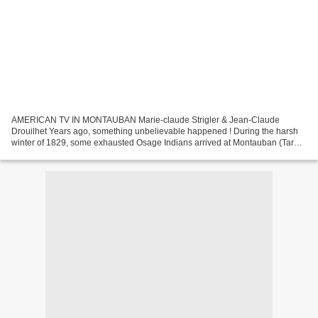
AMERICAN TV IN MONTAUBAN Marie-claude Strigler & Jean-Claude
Drouilhet Years ago, something unbelievable happened ! During the harsh
winter of 1829, some exhausted Osage Indians arrived at Montauban (Tarn
et Garonne). For them, it was the end of a two...