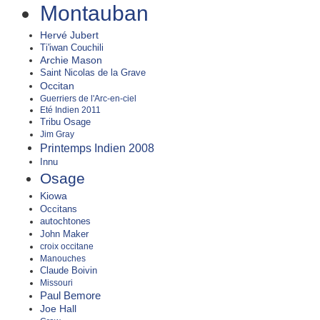
Montauban
Hervé Jubert
Ti'iwan Couchili
Archie Mason
Saint Nicolas de la Grave
Occitan
Guerriers de l'Arc-en-ciel
Eté Indien 2011
Tribu Osage
Jim Gray
Printemps Indien 2008
Innu
Osage
Kiowa
Occitans
autochtones
John Maker
croix occitane
Manouches
Claude Boivin
Missouri
Paul Bemore
Joe Hall