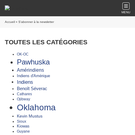
MENU
Accueil
» S'abonner à la newsletter
TOUTES LES CATÉGORIES
OK-OC
Pawhuska
Amérindiens
Indiens d'Amérique
Indiens
Benoît Séverac
Cathares
Ojibway
Oklahoma
Kevin Mustus
Sioux
Kiowas
Guyane