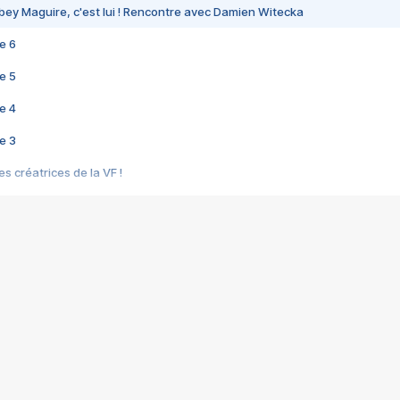
bey Maguire, c'est lui ! Rencontre avec Damien Witecka
e 6
e 5
e 4
e 3
s créatrices de la VF !
e 2
e 1
e Mektoub My Love arrive enfin ! Rencontre avec Shaïn Boumedine et Sal
i : après Toni en famille
elle réalise le bouleversant Dites lui que je l'aime
ais ! Rencontre autour de Vie privée de Rebecca Zlotowski
 de Marguerite, Grave... Rencontre avec Ella Rumpf