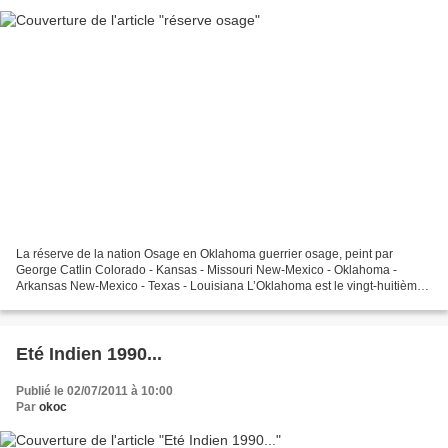
La réserve de la nation Osage en Oklahoma guerrier osage, peint par
George Catlin Colorado - Kansas - Missouri New-Mexico - Oklahoma -
Arkansas New-Mexico - Texas - Louisiana L’Oklahoma est le vingt-huitième
État par sa population et le vingtième par...
Eté Indien 1990...
Publié le 02/07/2011 à 10:00
Par
okoc