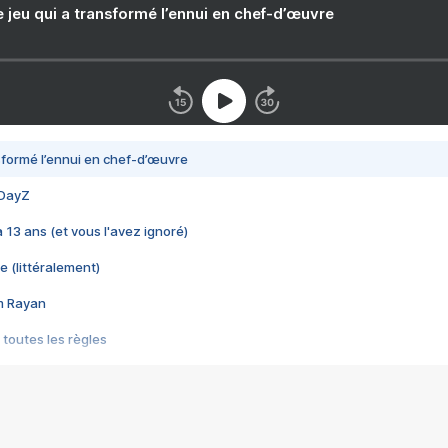
e jeu qui a transformé l’ennui en chef-d’œuvre
nsformé l’ennui en chef-d’œuvre
 DayZ
 a 13 ans (et vous l'avez ignoré)
e (littéralement)
im Rayan
 toutes les règles
s les jeux vidéo
us choquant de Rockstar ? - Le scandale BULLY
e plus moche de Steam