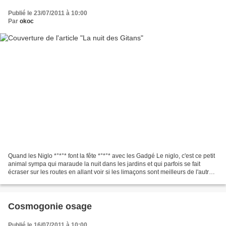
Publié le 23/07/2011 à 10:00
Par
okoc
Quand les Niglo *°*°* font la fête *°*°* avec les Gadgé Le niglo, c'est ce petit
animal sympa qui maraude la nuit dans les jardins et qui parfois se fait
écraser sur les routes en allant voir si les limaçons sont meilleurs de l'autre
côté. C'est aussi...
Cosmogonie osage
Publié le 16/07/2011 à 10:00